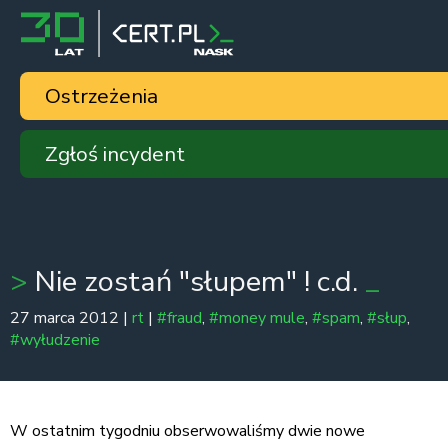
Ostrzeżenia
Zgłoś incydent
Nie zostań "słupem" ! c.d.
27 marca 2012 |
rt
|
#fraud
,
#money mule
,
#spam
,
#słup
,
#wyłudzenie
W ostatnim tygodniu obserwowaliśmy dwie nowe