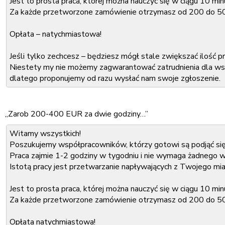
Wniosek należy wysłać na nasz adres e-mail:
Jest to prosta praca, której można nauczyć się w ciągu 10 min
xxx@xxx.com
Odpowiedź otrzymasz w ciągu dwóch dni roboczych.
Za każde przetworzone zamówienie otrzymasz od 200 do 
Z poważaniem,
Opłata – natychmiastowa!
xxx
Jeśli tylko zechcesz – będziesz mógł stale zwiększać ilość
Niestety my nie możemy zagwarantować zatrudnienia dla wsz
dlatego proponujemy od razu wysłać nam swoje zgłoszenie.
Zwiększy to Twoją szansę, aby zostać członkiem naszego ze
„Zarob 200-400 EUR za dwie godziny…”
Co należy podać w zgłoszeniu:
Witamy wszystkich!
Imię i nazwisko:
Poszukujemy współpracowników, którzy gotowi są podjąć się
Adres e-mail:
Praca zajmie 1-2 godziny w tygodniu i nie wymaga żadnego w
Miasto, w którym mieszkasz:
Istotą pracy jest przetwarzanie napływających z Twojego mi
Wniosek należy wysłać na nasz adres e-mail:
Jest to prosta praca, której można nauczyć się w ciągu 10 min
xxx@xxx.com
Odpowiedź otrzymasz w ciągu dwóch dni roboczych.
Za każde przetworzone zamówienie otrzymasz od 200 do 5
Z poważaniem,
Opłata natychmiastowa!