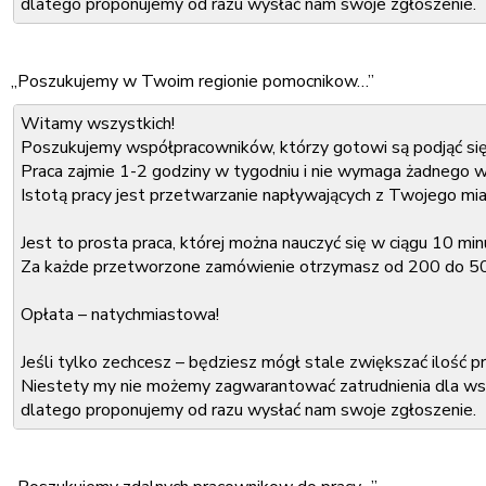
dlatego proponujemy od razu wysłać nam swoje zgłoszenie.
Zwiększy to Twoją szansę, aby zostać członkiem naszego ze
„Poszukujemy w Twoim regionie pomocnikow…”
Co należy podać w zgłoszeniu:
Witamy wszystkich!
Imię i nazwisko:
Poszukujemy współpracowników, którzy gotowi są podjąć się
Adres e-mail:
Praca zajmie 1-2 godziny w tygodniu i nie wymaga żadnego w
Miasto, w którym mieszkasz:
Istotą pracy jest przetwarzanie napływających z Twojego mi
Wniosek należy wysłać na nasz adres e-mail:
Jest to prosta praca, której można nauczyć się w ciągu 10 min
xxx@xxx.com
Odpowiedź otrzymasz w ciągu dwóch dni roboczych.
Za każde przetworzone zamówienie otrzymasz od 200 do 5
Z poważaniem,
Opłata – natychmiastowa!
Randell Snell
Jeśli tylko zechcesz – będziesz mógł stale zwiększać ilość
Niestety my nie możemy zagwarantować zatrudnienia dla wsz
dlatego proponujemy od razu wysłać nam swoje zgłoszenie.
Zwiększy to Twoją szansę, aby zostać członkiem naszego ze