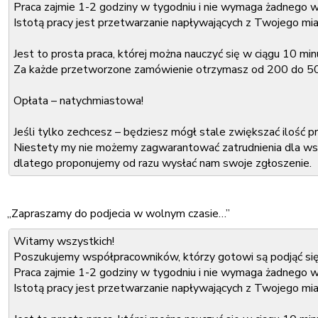
Adres e-mail:
Praca zajmie 1-2 godziny w tygodniu i nie wymaga żadnego w
Miasto, w którym mieszkasz:
Istotą pracy jest przetwarzanie napływających z Twojego mi
Wniosek należy wysłać na nasz adres e-mail:
Jest to prosta praca, której można nauczyć się w ciągu 10 min
xxx@xxx.com
Odpowiedź otrzymasz w ciągu dwóch dni roboczych.
Za każde przetworzone zamówienie otrzymasz od 200 do 
Z poważaniem,
Opłata – natychmiastowa!
xxx
Jeśli tylko zechcesz – będziesz mógł stale zwiększać ilość
Niestety my nie możemy zagwarantować zatrudnienia dla wsz
dlatego proponujemy od razu wysłać nam swoje zgłoszenie.
Zwiększy to Twoją szansę, aby zostać członkiem naszego ze
„Zapraszamy do podjecia w wolnym czasie…”
Co należy podać w zgłoszeniu:
Witamy wszystkich!
Imię i nazwisko:
Poszukujemy współpracowników, którzy gotowi są podjąć się
Adres e-mail:
Praca zajmie 1-2 godziny w tygodniu i nie wymaga żadnego w
Miasto, w którym mieszkasz:
Istotą pracy jest przetwarzanie napływających z Twojego mi