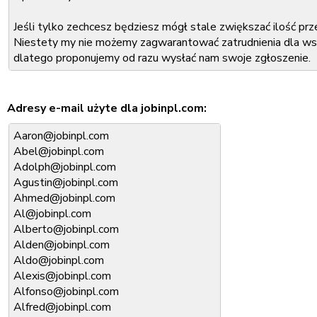
xxx
Jeśli tylko zechcesz będziesz mógł stale zwiększać ilość p
Niestety my nie możemy zagwarantować zatrudnienia dla wsz
dlatego proponujemy od razu wysłać nam swoje zgłoszenie.
Zwiększy to Twoją szansę, aby zostać członkiem naszego ze
Adresy e-mail użyte dla jobinpl.com:
Co należy podać w zgłoszeniu:
Aaron@jobinpl.com
Imię i nazwisko:
Abel@jobinpl.com
Adres e-mail:
Adolph@jobinpl.com
Miasto, w którym mieszkasz:
Agustin@jobinpl.com
Ahmed@jobinpl.com
Wniosek należy wysłać na nasz adres e-mail:
Al@jobinpl.com
xxx@xxx.com
Odpowiedź otrzymasz w ciągu dwóch dni roboczych.
Alberto@jobinpl.com
Alden@jobinpl.com
Z poważaniem,
Aldo@jobinpl.com
xxx
Alexis@jobinpl.com
Alfonso@jobinpl.com
Alfred@jobinpl.com