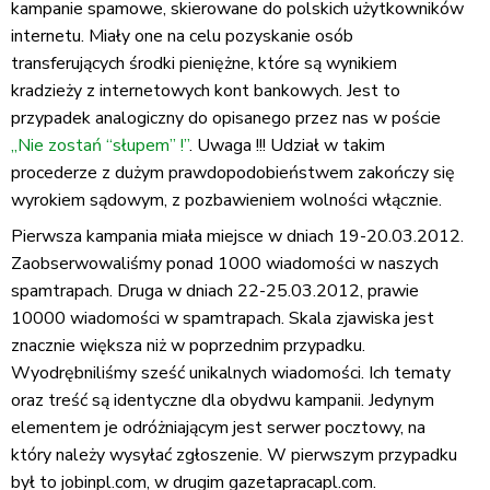
kampanie spamowe, skierowane do polskich użytkowników
internetu. Miały one na celu pozyskanie osób
transferujących środki pieniężne, które są wynikiem
kradzieży z internetowych kont bankowych. Jest to
przypadek analogiczny do opisanego przez nas w poście
„Nie zostań “słupem” !”
. Uwaga !!! Udział w takim
procederze z dużym prawdopodobieństwem zakończy się
wyrokiem sądowym, z pozbawieniem wolności włącznie.
Pierwsza kampania miała miejsce w dniach 19-20.03.2012.
Zaobserwowaliśmy ponad 1000 wiadomości w naszych
spamtrapach. Druga w dniach 22-25.03.2012, prawie
10000 wiadomości w spamtrapach. Skala zjawiska jest
znacznie większa niż w poprzednim przypadku.
Wyodrębniliśmy sześć unikalnych wiadomości. Ich tematy
oraz treść są identyczne dla obydwu kampanii. Jedynym
elementem je odróżniającym jest serwer pocztowy, na
który należy wysyłać zgłoszenie. W pierwszym przypadku
był to jobinpl.com, w drugim gazetapracapl.com.