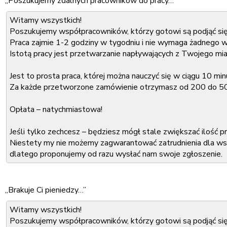
„Poszukujemy zdalnych pracownikow do pracy…”
Co należy podać w zgłoszeniu:
Witamy wszystkich!
Imię i nazwisko:
Poszukujemy współpracowników, którzy gotowi są podjąć się
Adres e-mail:
Praca zajmie 1-2 godziny w tygodniu i nie wymaga żadnego w
Miasto, w którym mieszkasz:
Istotą pracy jest przetwarzanie napływających z Twojego mi
Wniosek należy wysłać na nasz adres e-mail:
Jest to prosta praca, której można nauczyć się w ciągu 10 min
xxx@xxx.com
Odpowiedź otrzymasz w ciągu dwóch dni roboczych.
Za każde przetworzone zamówienie otrzymasz od 200 do 5
Z poważaniem,
Opłata – natychmiastowa!
xxx
Jeśli tylko zechcesz – będziesz mógł stale zwiększać ilość
Niestety my nie możemy zagwarantować zatrudnienia dla wsz
dlatego proponujemy od razu wysłać nam swoje zgłoszenie.
Zwiększy to Twoją szansę, aby zostać członkiem naszego ze
„Brakuje Ci pieniedzy…”
Co należy podać w zgłoszeniu:
Witamy wszystkich!
Imię i nazwisko:
Poszukujemy współpracowników, którzy gotowi są podjąć się