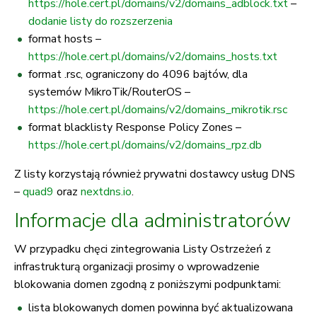
https://hole.cert.pl/domains/v2/domains_adblock.txt
–
dodanie listy do rozszerzenia
format hosts –
https://hole.cert.pl/domains/v2/domains_hosts.txt
format .rsc, ograniczony do 4096 bajtów, dla
systemów MikroTik/RouterOS –
https://hole.cert.pl/domains/v2/domains_mikrotik.rsc
format blacklisty Response Policy Zones –
https://hole.cert.pl/domains/v2/domains_rpz.db
Z listy korzystają również prywatni dostawcy usług DNS
–
quad9
oraz
nextdns.io
.
Informacje dla administratorów
W przypadku chęci zintegrowania Listy Ostrzeżeń z
infrastrukturą organizacji prosimy o wprowadzenie
blokowania domen zgodną z poniższymi podpunktami:
lista blokowanych domen powinna być aktualizowana