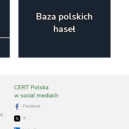
Baza polskich
haseł
CERT Polska
w social mediach
Facebook
SK
X