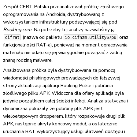
Zespół CERT Polska przeanalizował próbkę złośliwego
oprogramowania na Androida, dystrybuowaną z
wykorzystaniem infrastruktury podszywającej się pod
Booking.com
. Na potrzeby tej analizy nazwaliśmy ją
(nazwa od pakietu
oraz
cifrat
io.cifnzm.utility67pu
funkcjonalności RAT-a), ponieważ na moment opracowania
materiału nie udało się jej wiarygodnie powiązać z żadną
znaną rodziną malware.
Analizowana próbka była dystrybuowana za pomocą
wiadomości phishingowych prowadzących do fałszywej
strony aktualizacji aplikacji Booking Pulse i pobrania
złośliwego pliku APK. Widoczna dla ofiary aplikacja była
jedynie początkiem całej ścieżki infekcji. Analiza statyczna i
dynamiczna pokazały, że pobrany plik APK jest
wieloetapowym dropperem, który rozpakowuje drugi plik
APK, następnie ukryty końcowy moduł, a ostatecznie
uruchamia RAT wykorzystujący usługi ułatwień dostępu i