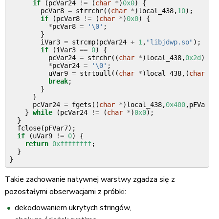
if
(
pcVar24
!=
(
char
*
)
0x0
)
{
pcVar8
=
strrchr
((
char
*
)
local_438
,
10
);
if
(
pcVar8
!=
(
char
*
)
0x0
)
{
*
pcVar8
=
'\0'
;
}
iVar3
=
strcmp
(
pcVar24
+
1
,
"libjdwp.so"
);
if
(
iVar3
==
0
)
{
pcVar24
=
strchr
((
char
*
)
local_438
,
0x2d
);
*
pcVar24
=
'\0'
;
uVar9
=
strtoull
((
char
*
)
local_438
,(
char
**
break
;
}
}
pcVar24
=
fgets
((
char
*
)
local_438
,
0x400
,
pFVar7
)
}
while
(
pcVar24
!=
(
char
*
)
0x0
);
}
fclose
(
pFVar7
);
if
(
uVar9
!=
0
)
{
return
0xffffffff
;
}
}
Takie zachowanie natywnej warstwy zgadza się z
pozostałymi obserwacjami z próbki:
dekodowaniem ukrytych stringów,