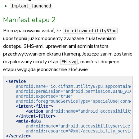
implant_launched
Manifest etapu 2
Po rozpakowaniu widać, że
io.cifnzm.utility67pu
udostępnia już komponenty związane z ułatwieniami
dostępu, SMS-ami, uprawnieniami administratora,
przechwytywaniem ekranu i kamerą. Jeszcze zanim zostanie
rozpakowany ukryty etap
, manifest drugiego
FH.svg
etapu wygląda jednoznacznie złośliwie:
<service
android:name=
"io.cifnzm.utility67pu.appcontainer.
android:permission=
"android.permission.BIND_ACCES
android:exported=
"true"
android:foregroundServiceType=
"specialUse|connect
<intent-filter>
<action
android:name=
"android.accessibilityse
</intent-filter>
<meta-data
android:name=
"android.accessibilityservice"
android:resource=
"@xml/accessibility_service_
</service>