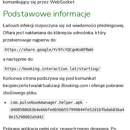
komunikujący się przez WebSocket.
Podstawowe informacje
Łańcuch infekcji rozpoczyna się od wiadomości phishingowej.
Ofiara jest nakłaniana do kliknięcia odnośnika, który
przekierowuje najpierw do:
https://share.google/Yc9fcYQCgnKxNfRmH
a następnie do:
https://booking.interaction.lat/starting/
Końcowa strona podszywa się pod komunikat
bezpieczeństwa/aktualizacji
Booking.com
i oferuje pobranie
złośliwego pliku:
-
com.pulsebookmanager.helper.apk
d408588683b4e66bfe0b5bb557999844fe52d1bfbda6836a4
8e15290082a5d42
Pobrana aplikacja pełni rolę zewnętrznego droppera. Po