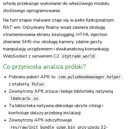
wtedy przekazuje wykonanie do właściwego modułu
złośliwego oprogramowania.
Na tym etapie malware staje się w pełni funkcjonalnym
RAT-em. Odzyskany finalny wsad zawiera obsługę
strumieniowania ekranu, keylogging, HTML injection,
zbieranie SMS-ów, obsługę kamery, zdalne gesty,
manipulację urządzeniem i dwukanałową komunikację
WebSocket z serwerem C2
.
otptrade.world
Co przyniosła analiza próbki?
Pobrany pakiet APK to
,
com.pulsebookmanager.helper
z etykietą
.
Pulse
Zewnętrzny APK zrzuca i ładuje bibliotekę natywną
.
l0a0cac5c.so
Ta biblioteka natywna dekoduje ukryte stringi i
kontroluje dalszy przebieg instalacji.
Zewnętrzny APK odszyfrowuje
przy użyciu 32-
res/raw/init_bundle_uzge.bin