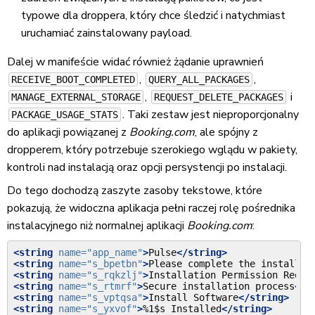
typowe dla droppera, który chce śledzić i natychmiast
uruchamiać zainstalowany payload.
Dalej w manifeście widać również żądanie uprawnień
,
,
RECEIVE_BOOT_COMPLETED
QUERY_ALL_PACKAGES
,
i
MANAGE_EXTERNAL_STORAGE
REQUEST_DELETE_PACKAGES
. Taki zestaw jest nieproporcjonalny
PACKAGE_USAGE_STATS
do aplikacji powiązanej z
Booking.com
, ale spójny z
dropperem, który potrzebuje szerokiego wglądu w pakiety,
kontroli nad instalacją oraz opcji persystencji po instalacji.
Do tego dochodzą zaszyte zasoby tekstowe, które
pokazują, że widoczna aplikacja pełni raczej rolę pośrednika
instalacyjnego niż normalnej aplikacji
Booking.com
:
<string
name=
"app_name"
>
Pulse
</string>
<string
name=
"s_bpetbn"
>
Please
complete
the
installat
<string
name=
"s_rqkzlj"
>
Installation
Permission
Requi
<string
name=
"s_rtmrf"
>
Secure
installation
process
</s
<string
name=
"s_vptqsa"
>
Install
Software
</string>
<string
name=
"s_yxvof"
>
%1$s
Installed
</string>