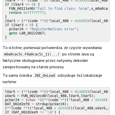
lVar4
=
(
**
(
code
**
)(
*
local_488
+
0x30
))(
local_488
,
s_
if
(
lVar4
==
0
)
{
FUN_00221e90
(
"Fail to find class: %s
\n
"
,
s_m0a0cac5c
return
0xffffffff
;
}
iVar3
=
(
**
(
code
**
)(
*
local_488
+
0x6b8
))(
local_488
,
l
if
(
iVar3
<
0
)
{
pcVar24
=
"RegisterNatives error"
;
goto
LAB_00222d67
;
}
To istotne, ponieważ potwierdza, że częste wywołania
po stronie Java są
m0a0cac5c.F0a0cac5c_11(...)
faktycznie obsługiwane przez natywny dekoder
zarejestrowany na starcie procesu.
Ta sama ścieżka
odzyskuje też lokalizacje
JNI_OnLoad
runtime:
lVar5
=
(
**
(
code
**
)(
*
local_488
+
0x388
))(
local_488
,
l
uVar6
=
FUN_0021ecd0
(
local_488
,
lVar4
,
lVar5
);
pcVar24
=
(
char
*
)(
**
(
code
**
)(
*
local_488
+
0x548
))(
l
DAT_002d2ef0
=
strdup
(
pcVar24
);
(
**
(
code
**
)(
*
local_488
+
0x550
))(
local_488
,
uVar6
,
pcV
if
(
DAT_002d2ee9
!=
'\0'
)
{