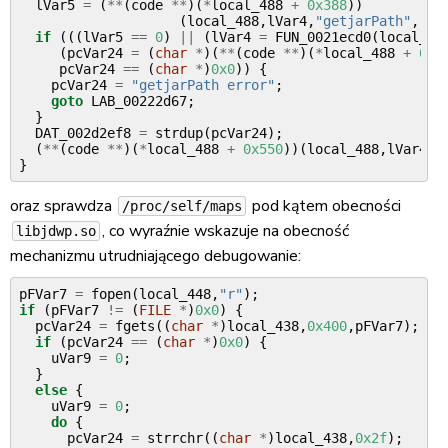
lVar5
=
(
**
(
code
**
)(
*
local_488
+
0x388
))
(
local_488
,
lVar4
,
"getjarPath"
,
"()
if
(((
lVar5
==
0
)
||
(
lVar4
=
FUN_0021ecd0
(
local_48
(
pcVar24
=
(
char
*
)(
**
(
code
**
)(
*
local_488
+
0x5
pcVar24
==
(
char
*
)
0x0
))
{
pcVar24
=
"getjarPath error"
;
goto
LAB_00222d67
;
}
DAT_002d2ef8
=
strdup
(
pcVar24
);
(
**
(
code
**
)(
*
local_488
+
0x550
))(
local_488
,
lVar4
,
p
}
oraz sprawdza
pod kątem obecności
/proc/self/maps
, co wyraźnie wskazuje na obecność
libjdwp.so
mechanizmu utrudniającego debugowanie:
pFVar7
=
fopen
(
local_448
,
"r"
);
if
(
pFVar7
!=
(
FILE
*
)
0x0
)
{
pcVar24
=
fgets
((
char
*
)
local_438
,
0x400
,
pFVar7
);
if
(
pcVar24
==
(
char
*
)
0x0
)
{
uVar9
=
0
;
}
else
{
uVar9
=
0
;
do
{
pcVar24
=
strrchr
((
char
*
)
local_438
,
0x2f
);