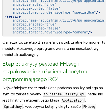
android:name=
"io.cifnzm.utility67pu.appcontainer.
android:enabled=
"true"
android:exported=
"false"
android:foregroundServiceType=
"specialUse"
/>
<service
android:name=
"io.cifnzm.utility67pu.appcontainer.
android:enabled=
"true"
android:exported=
"false"
android:foregroundServiceType=
"camera"
/>
Oznacza to, że etap 2 zawiera już strukturalne komponenty
modułu złośliwego oprogramowania, a nie nieszkodliwy
moduł aktualizacyjny.
Etap 3: ukryty payload FH.svg i
rozpakowanie z użyciem algorytmu
przypominającego RC4
Najważniejsze rzecz znaleziona podczas analizy polega na
tym, że zainstalowany
nadal nie
io.cifnzm.utility67pu
jest finalnym etapem. Jego klasa
,
Application
, wydobywa kolejny ukryty zasób
i
Cgridthey
FH.svg