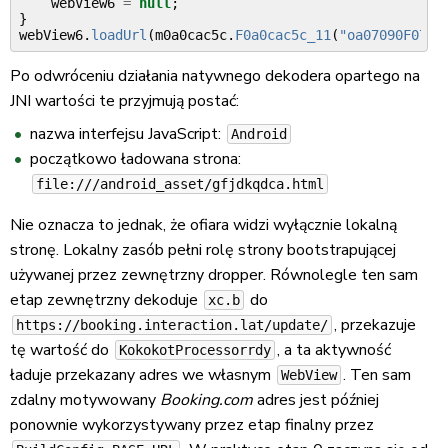
webView6
=
null
;
}
webView6
.
loadUrl
(
m0a0cac5c
.
F0a0cac5c_11
(
"oa07090F075F
Po odwróceniu działania natywnego dekodera opartego na
JNI wartości te przyjmują postać:
nazwa interfejsu JavaScript:
Android
początkowo ładowana strona:
file:///android_asset/gfjdkqdca.html
Nie oznacza to jednak, że ofiara widzi wyłącznie lokalną
stronę. Lokalny zasób pełni rolę strony bootstrapującej
używanej przez zewnętrzny dropper. Równolegle ten sam
etap zewnętrzny dekoduje
do
xc.b
, przekazuje
https://booking.interaction.lat/update/
tę wartość do
, a ta aktywność
KokokotProcessorrdy
ładuje przekazany adres we własnym
. Ten sam
WebView
zdalny motywowany
Booking.com
adres jest później
ponownie wykorzystywany przez etap finalny przez