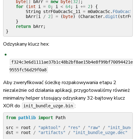
byte
[]
bArr
=
new
byte
[
32
]
;
for
(
int
i
=
0
;
i
<
64
;
i
+=
2
)
{
String
strF0a0cac5c_11
=
m0a0cac5c
.
F0a0cac5c_
bArr
[
i
/
2
]
=
(
byte
)
(
Character
.
digit
(
strF0a0
}
return
bArr
;
}
Odzyskany klucz hex:
f324c3e6d1111ae37b1c48b2bf8ae15b4e8f99bf70094421e
9555fc56d29f0a8
Aby zweryfikować ścieżkę rozpakowywania etapu 2
niezależnie od działania aplikacji, przygotowaliśmy również
minimalny helper stosujący odzyskany 32-bajtowy klucz
XOR do
:
init_bundle_uzge.bin
from
pathlib
import
Path
src
=
root
/
"apktool"
/
"res"
/
"raw"
/
"init_bundle
dst
=
root
/
"artifacts"
/
"init_bundle_uzge.dec"