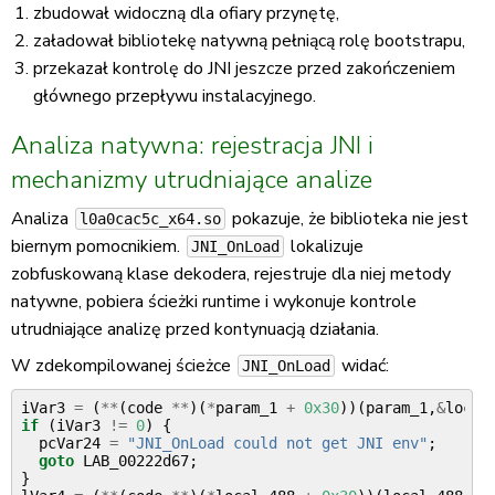
zbudował widoczną dla ofiary przynętę,
załadował bibliotekę natywną pełniącą rolę bootstrapu,
przekazał kontrolę do JNI jeszcze przed zakończeniem
głównego przepływu instalacyjnego.
Analiza natywna: rejestracja JNI i
mechanizmy utrudniające analize
Analiza
pokazuje, że biblioteka nie jest
l0a0cac5c_x64.so
biernym pomocnikiem.
lokalizuje
JNI_OnLoad
zobfuskowaną klase dekodera, rejestruje dla niej metody
natywne, pobiera ścieżki runtime i wykonuje kontrole
utrudniające analizę przed kontynuacją działania.
W zdekompilowanej ścieżce
widać:
JNI_OnLoad
iVar3
=
(
**
(
code
**
)(
*
param_1
+
0x30
))(
param_1
,
&
local
if
(
iVar3
!=
0
)
{
pcVar24
=
"JNI_OnLoad could not get JNI env"
;
goto
LAB_00222d67
;
}