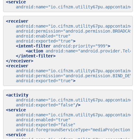
<service
android:name=
"io.cifnzm.utility67pu.appcontainer.
<receiver
android:name=
"io.cifnzm.utility67pu.appcontainer.
android:permission=
"android.permission.BROADCAST_
android:enabled=
"true"
android:exported=
"true"
>
<intent-filter
android:priority=
"999"
>
<action
android:name=
"android.provider.Teleph
</intent-filter>
</receiver>
<receiver
android:name=
"io.cifnzm.utility67pu.appcontainer.
android:permission=
"android.permission.BIND_DEVIC
android:exported=
"true"
>
<activity
android:name=
"io.cifnzm.utility67pu.appcontainer.
android:exported=
"false"
/>
<service
android:name=
"io.cifnzm.utility67pu.appcontainer.
android:enabled=
"true"
android:exported=
"false"
android:foregroundServiceType=
"mediaProjection"
/>
<service