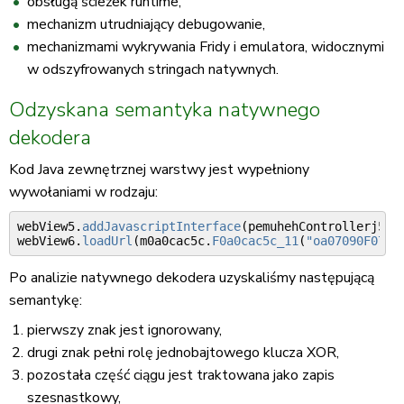
obsługą ścieżek runtime,
mechanizm utrudniający debugowanie,
mechanizmami wykrywania Fridy i emulatora, widocznymi
w odszyfrowanych stringach natywnych.
Odzyskana semantyka natywnego
dekodera
Kod Java zewnętrznej warstwy jest wypełniony
wywołaniami w rodzaju:
webView5
.
addJavascriptInterface
(
pemuhehControllerj5b
,
webView6
.
loadUrl
(
m0a0cac5c
.
F0a0cac5c_11
(
"oa07090F075F
Po analizie natywnego dekodera uzyskaliśmy następującą
semantykę:
pierwszy znak jest ignorowany,
drugi znak pełni rolę jednobajtowego klucza XOR,
pozostała część ciągu jest traktowana jako zapis
szesnastkowy,