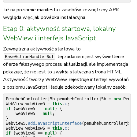
Już na poziomie manifestu i zasobów zewnętrzny APK
wygląda więc jak powłoka instalacyjna.
Etap 0: aktywność startowa, lokalny
WebView i interfejs JavaScript
Zewnętrzna aktywność startowa to
. Jej zadaniem jest wyświetlenie
BaseActionHandler6ut
ofierze fałszywego procesu aktualizacji, ale implementacja
pokazuje, że nie jest to zwykła statyczna strona HTML.
Aktywność tworzy WebView, rejestruje interfejs wywołań
z poziomu JavaScript i ładuje zdekodowany lokalny zasób:
PemuhehControllerj5b
pemuhehControllerj5b
=
new
Pemuh
WebView
webView5
=
this
.
c
;
if
(
webView5
==
null
)
{
webView5
=
null
;
}
webView5
.
addJavascriptInterface
(
pemuhehControllerj5b
,
WebView
webView6
=
this
.
c
;
if
(
webView6
==
null
)
{