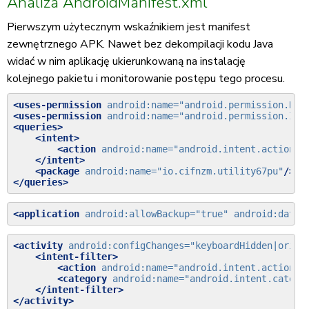
Analiza AndroidManifest.xml
Pierwszym użytecznym wskaźnikiem jest manifest
zewnętrznego APK. Nawet bez dekompilacji kodu Java
widać w nim aplikację ukierunkowaną na instalację
kolejnego pakietu i monitorowanie postępu tego procesu.
<uses-permission
android:name=
"android.permission.REQ
<uses-permission
android:name=
"android.permission.INT
<queries>
<intent>
<action
android:name=
"android.intent.action.M
</intent>
<package
android:name=
"io.cifnzm.utility67pu"
/>
</queries>
<application
android:allowBackup=
"true"
android:dataE
<activity
android:configChanges=
"keyboardHidden|orien
<intent-filter>
<action
android:name=
"android.intent.action.M
<category
android:name=
"android.intent.catego
</intent-filter>
</activity>