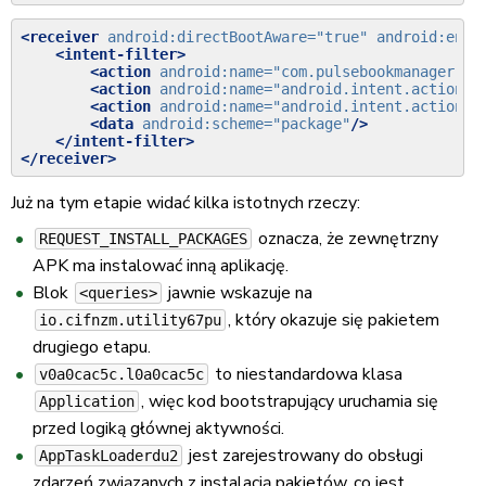
<receiver
android:directBootAware=
"true"
android:enab
<intent-filter>
<action
android:name=
"com.pulsebookmanager.he
<action
android:name=
"android.intent.action.P
<action
android:name=
"android.intent.action.P
<data
android:scheme=
"package"
/>
</intent-filter>
</receiver>
Już na tym etapie widać kilka istotnych rzeczy:
oznacza, że zewnętrzny
REQUEST_INSTALL_PACKAGES
APK ma instalować inną aplikację.
Blok
jawnie wskazuje na
<queries>
, który okazuje się pakietem
io.cifnzm.utility67pu
drugiego etapu.
to niestandardowa klasa
v0a0cac5c.l0a0cac5c
, więc kod bootstrapujący uruchamia się
Application
przed logiką głównej aktywności.
jest zarejestrowany do obsługi
AppTaskLoaderdu2
zdarzeń związanych z instalacją pakietów, co jest