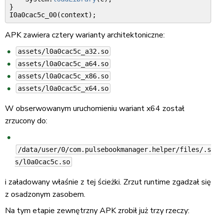
}
I0a0cac5c_00
(
context
);
APK zawiera cztery warianty architektoniczne:
assets/l0a0cac5c_a32.so
assets/l0a0cac5c_a64.so
assets/l0a0cac5c_x86.so
assets/l0a0cac5c_x64.so
W obserwowanym uruchomieniu wariant x64 został
zrzucony do:
/data/user/0/com.pulsebookmanager.helper/files/.s
s/l0a0cac5c.so
i załadowany właśnie z tej ścieżki. Zrzut runtime zgadzał się
z osadzonym zasobem.
Na tym etapie zewnętrzny APK zrobił już trzy rzeczy: