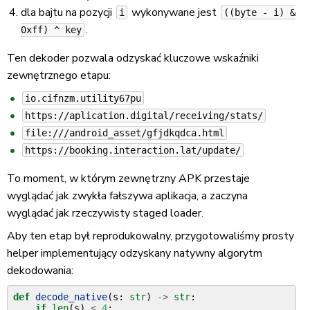
dla bajtu na pozycji
wykonywane jest
i
((byte - i) &
.
0xff) ^ key
Ten dekoder pozwala odzyskać kluczowe wskaźniki
zewnętrznego etapu:
io.cifnzm.utility67pu
https://aplication.digital/receiving/stats/
file:///android_asset/gfjdkqdca.html
https://booking.interaction.lat/update/
To moment, w którym zewnętrzny APK przestaje
wyglądać jak zwykła fałszywa aplikacja, a zaczyna
wyglądać jak rzeczywisty staged loader.
Aby ten etap był reprodukowalny, przygotowaliśmy prosty
helper implementujący odzyskany natywny algorytm
dekodowania:
def
decode_native
(
s
:
str
)
->
str
:
if
len
(
s
)
<
4
: