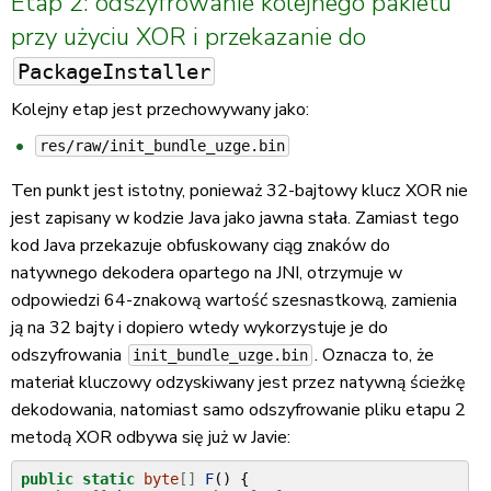
Etap 2: odszyfrowanie kolejnego pakietu
przy użyciu XOR i przekazanie do
PackageInstaller
Kolejny etap jest przechowywany jako:
res/raw/init_bundle_uzge.bin
Ten punkt jest istotny, ponieważ 32-bajtowy klucz XOR nie
jest zapisany w kodzie Java jako jawna stała. Zamiast tego
kod Java przekazuje obfuskowany ciąg znaków do
natywnego dekodera opartego na JNI, otrzymuje w
odpowiedzi 64-znakową wartość szesnastkową, zamienia
ją na 32 bajty i dopiero wtedy wykorzystuje je do
odszyfrowania
. Oznacza to, że
init_bundle_uzge.bin
materiał kluczowy odzyskiwany jest przez natywną ścieżkę
dekodowania, natomiast samo odszyfrowanie pliku etapu 2
metodą XOR odbywa się już w Javie:
public
static
byte
[]
F
()
{