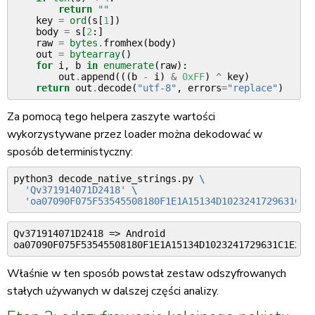
return
""
key
=
ord
(
s
[
1
])
body
=
s
[
2
:]
raw
=
bytes
.
fromhex
(
body
)
out
=
bytearray
()
for
i
,
b
in
enumerate
(
raw
):
out
.
append
(((
b
-
i
)
&
0xFF
)
^
key
)
return
out
.
decode
(
"utf-8"
,
errors
=
"replace"
)
Za pomocą tego helpera zaszyte wartości
wykorzystywane przez loader można dekodować w
sposób deterministyczny:
python3
decode_native_strings.py
\
'Qv371914071D2418'
\
'oa07090F075F53545508180F1E1A15134D1023241729631C1E
Qv371914071D2418 => Android

Właśnie w ten sposób powstał zestaw odszyfrowanych
stałych używanych w dalszej części analizy.