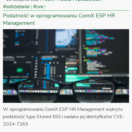
#ostrzeżenie
#cve
Podatność w oprogramowaniu ConnX ESP HR
Management
W oprogramowaniu ConnX ESP HR Management wykryto
podatność typu Stored XSS i nadano jej identyfikator CVE-
2024-7269.