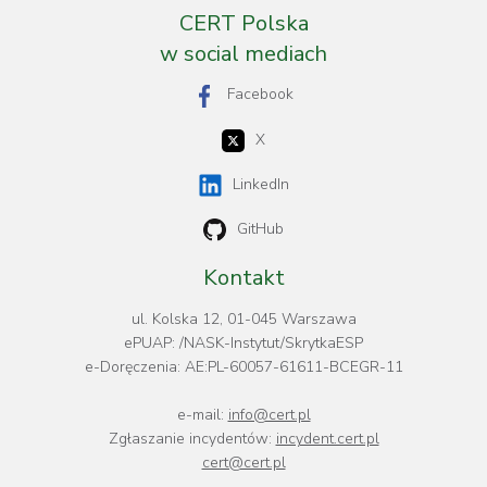
CERT Polska
w social mediach
Facebook
X
LinkedIn
GitHub
Kontakt
ul. Kolska 12, 01-045 Warszawa
ePUAP: /NASK-Instytut/SkrytkaESP
e-Doręczenia: AE:PL-60057-61611-BCEGR-11
e-mail:
info@cert.pl
Zgłaszanie incydentów:
incydent.cert.pl
cert@cert.pl