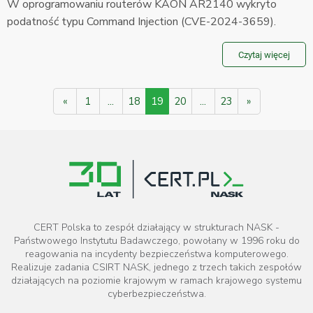
W oprogramowaniu routerów KAON AR2140 wykryto
podatność typu Command Injection (CVE-2024-3659).
Czytaj więcej
«
1
...
18
19
20
...
23
»
CERT Polska to zespół działający w strukturach NASK -
Państwowego Instytutu Badawczego, powołany w 1996 roku do
reagowania na incydenty bezpieczeństwa komputerowego.
Realizuje zadania CSIRT NASK, jednego z trzech takich zespołów
działających na poziomie krajowym w ramach krajowego systemu
cyberbezpieczeństwa.