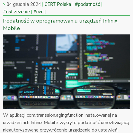
04 grudnia 2024
CERT Polska
#podatność
#ostrzeżenie
#cve
Podatność w oprogramowaniu urządzeń Infinix
Mobile
W aplikacji com.transsion.agingfunction instalowanej na
urządzeniach Infinix Mobile wykryto podatność umożliwiającą
nieautoryzowane przywrócenie urządzenia do ustawień