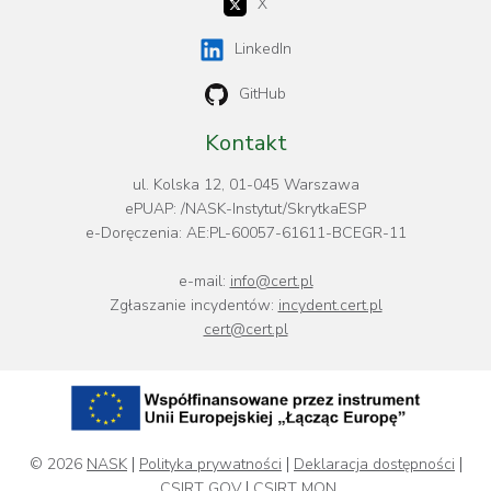
X
LinkedIn
GitHub
Kontakt
ul. Kolska 12, 01-045 Warszawa
ePUAP: /NASK-Instytut/SkrytkaESP
e-Doręczenia: AE:PL-60057-61611-BCEGR-11
e-mail:
info@cert.pl
Zgłaszanie incydentów:
incydent.cert.pl
cert@cert.pl
© 2026
NASK
Polityka prywatności
Deklaracja dostępności
CSIRT GOV
CSIRT MON