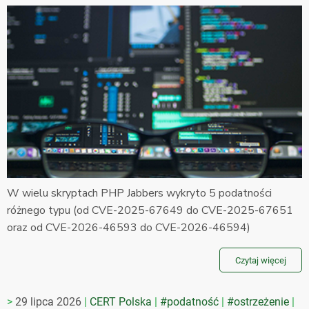
W wielu skryptach PHP Jabbers wykryto 5 podatności
różnego typu (od CVE-2025-67649 do CVE-2025-67651
oraz od CVE-2026-46593 do CVE-2026-46594)
Czytaj więcej
29 lipca 2026
CERT Polska
#podatność
#ostrzeżenie