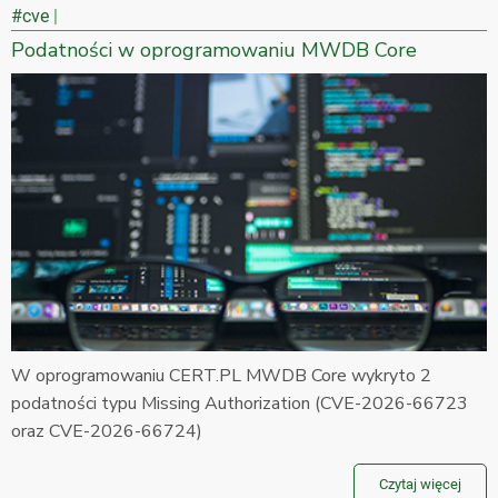
#cve
Podatności w oprogramowaniu MWDB Core
W oprogramowaniu CERT.PL MWDB Core wykryto 2
podatności typu Missing Authorization (CVE-2026-66723
oraz CVE-2026-66724)
Czytaj więcej