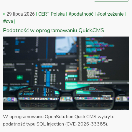
29 lipca 2026
CERT Polska
#podatność
#ostrzeżenie
#cve
Podatność w oprogramowaniu Quick.CMS
W oprogramowaniu OpenSolution Quick.CMS wykryto
podatność typu SQL Injection (CVE-2026-33385).