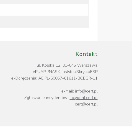
Kontakt
ul. Kolska 12, 01-045 Warszawa
ePUAP: /NASK-Instytut/SkrytkaESP
e-Doręczenia: AE:PL-60057-61611-BCEGR-11
e-mail:
info@cert.pl
Zgłaszanie incydentów:
incydent.cert.pl
cert@cert.pl