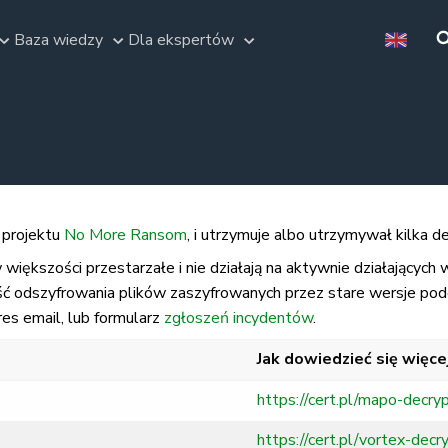
Baza wiedzy
Dla ekspertów
 projektu
No More Ransom
, i utrzymuje albo utrzymywał kilka
 większości przestarzałe i nie działają na aktywnie działających
ość odszyfrowania plików zaszyfrowanych przez stare wersje 
res email, lub formularz
zgłoszeń incydentów
.
Jak dowiedzieć się więce
https://cert.pl/mapo-decry
https://cert.pl/vortex-decr