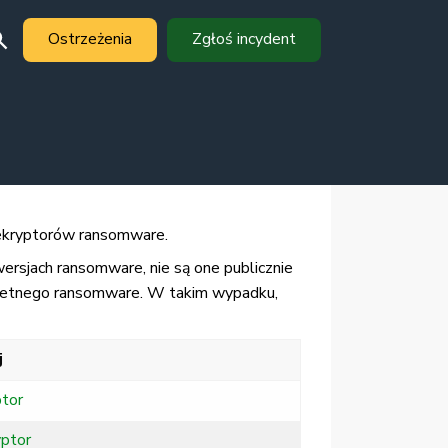
Ostrzeżenia
Zgłoś incydent
 dekryptorów ransomware.
 wersjach ransomware, nie są one publicznie
podetnego ransomware. W takim wypadku,
j
ptor
yptor