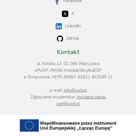
Facebook
X
LinkedIn
GitHub
Kontakt
ul. Kolska 12, 01-045 Warszawa
ePUAP: /NASK-Instytut/SkrytkaESP
e-Doręczenia: AE:PL-60057-61611-BCEGR-11
e-mail:
info@cert.pl
Zgłaszanie incydentów:
incydent.cert.pl
cert@cert.pl