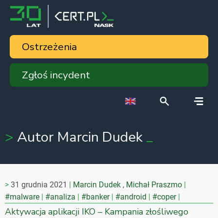
Ostrzeżenia
Zgłoś incydent
Autor Marcin Dudek
31 grudnia 2021
Marcin Dudek
,
Michał Praszmo
#malware
#analiza
#banker
#android
#coper
Aktywacja aplikacji IKO – Kampania złośliwego