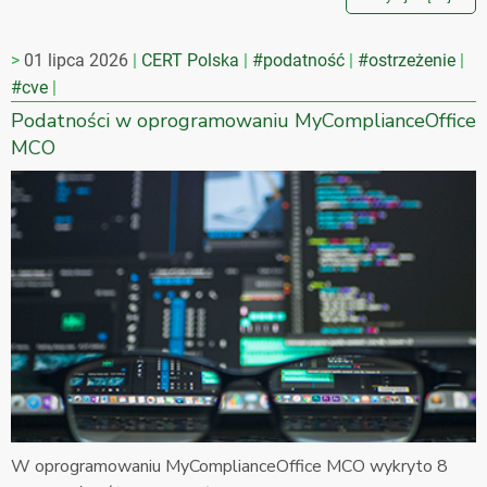
01 lipca 2026
CERT Polska
#podatność
#ostrzeżenie
#cve
Podatności w oprogramowaniu MyComplianceOffice
MCO
W oprogramowaniu MyComplianceOffice MCO wykryto 8