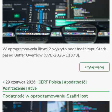
W oprogramowaniu libxml2 wykryto podatność typu Stack-
based Buffer Overflow (CVE-2026-11979).
Czytaj więcej
29 czerwca 2026
CERT Polska
#podatność
#ostrzeżenie
#cve
Podatność w oprogramowaniu SzafirHost