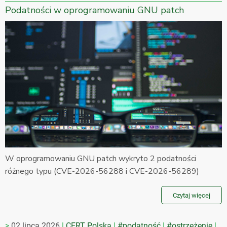
Podatności w oprogramowaniu GNU patch
W oprogramowaniu GNU patch wykryto 2 podatności
różnego typu (CVE-2026-56288 i CVE-2026-56289)
Czytaj więcej
02 lipca 2026
CERT Polska
#podatność
#ostrzeżenie