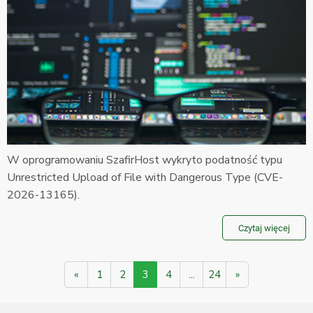
W oprogramowaniu SzafirHost wykryto podatność typu
Unrestricted Upload of File with Dangerous Type (CVE-
2026-13165).
Czytaj więcej
«
1
2
3
4
...
24
»