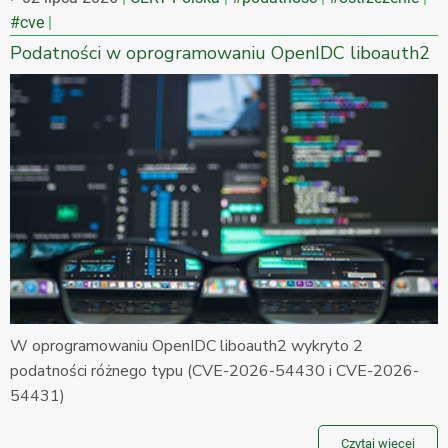
#cve
Podatności w oprogramowaniu OpenIDC liboauth2
W oprogramowaniu OpenIDC liboauth2 wykryto 2
podatności różnego typu (CVE-2026-54430 i CVE-2026-
54431)
Czytaj więcej