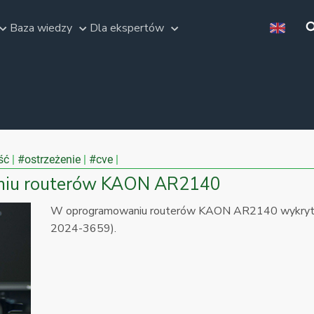
Baza wiedzy
Dla ekspertów
ść
#ostrzeżenie
#cve
niu routerów KAON AR2140
W oprogramowaniu routerów KAON AR2140 wykryto 
2024-3659).