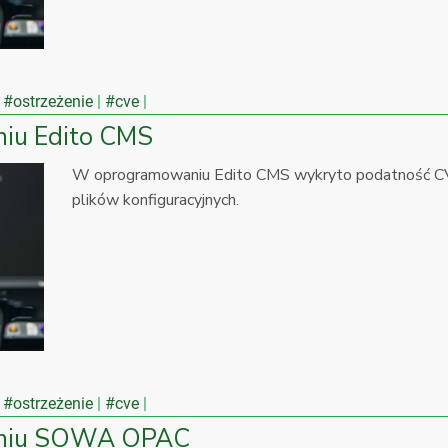
#ostrzeżenie
#cve
iu Edito CMS
W oprogramowaniu Edito CMS wykryto podatność CV
plików konfiguracyjnych.
#ostrzeżenie
#cve
aniu SOWA OPAC