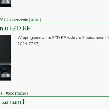
ść
#ostrzeżenie
#cve
niu EZD RP
W oprogramowaniu EZD RP wykryto 3 podatności r
2024-7267).
na
#podatność
 za nami!