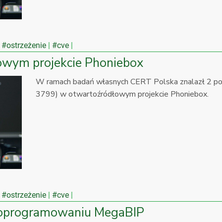
#ostrzeżenie
#cve
owym projekcie Phoniebox
W ramach badań własnych CERT Polska znalazł 2 
3799) w otwartoźródłowym projekcie Phoniebox.
#ostrzeżenie
#cve
w oprogramowaniu MegaBIP