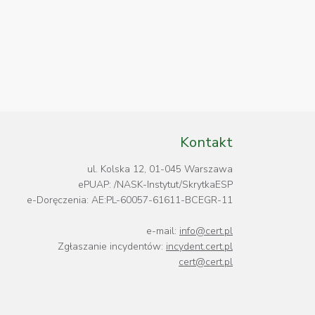
Kontakt
ul. Kolska 12, 01-045 Warszawa
ePUAP: /NASK-Instytut/SkrytkaESP
e-Doręczenia: AE:PL-60057-61611-BCEGR-11
e-mail:
info@cert.pl
Zgłaszanie incydentów:
incydent.cert.pl
cert@cert.pl