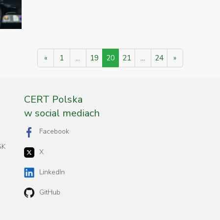
«
1
...
19
20
21
...
24
»
CERT Polska
w social mediach
Facebook
SK
X
LinkedIn
GitHub