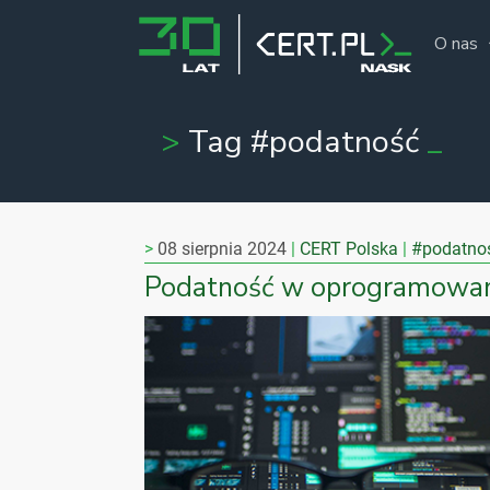
O nas
Tag #podatność
08 sierpnia 2024
CERT Polska
#podatno
Podatność w oprogramowa