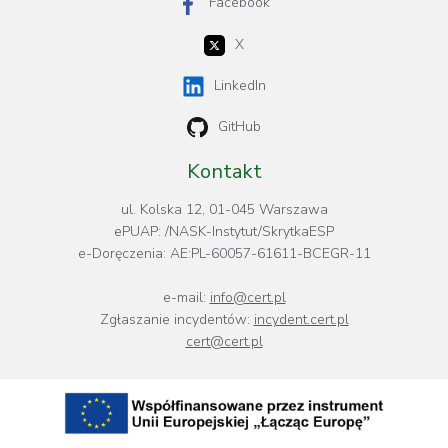
Facebook
X
LinkedIn
GitHub
Kontakt
ul. Kolska 12, 01-045 Warszawa
ePUAP: /NASK-Instytut/SkrytkaESP
e-Doręczenia: AE:PL-60057-61611-BCEGR-11
e-mail:
info@cert.pl
Zgłaszanie incydentów:
incydent.cert.pl
cert@cert.pl