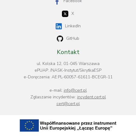
Facebook
X
LinkedIn
GitHub
Kontakt
ul. Kolska 12, 01-045 Warszawa
ePUAP: /NASK-Instytut/SkrytkaESP
e-Doręczenia: AE:PL-60057-61611-BCEGR-11
e-mail:
info@cert.pl
Zgłaszanie incydentów:
incydent.cert.pl
cert@cert.pl