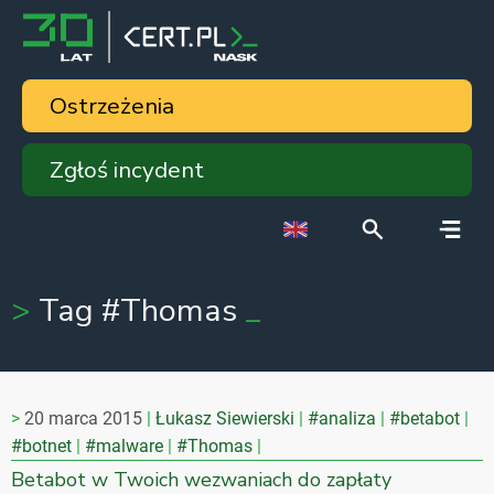
Ostrzeżenia
Zgłoś incydent
Tag #Thomas
20 marca 2015
Łukasz Siewierski
#analiza
#betabot
#botnet
#malware
#Thomas
Betabot w Twoich wezwaniach do zapłaty