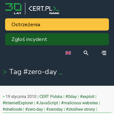
Ostrzeżenia
Zgłoś incydent
Tag #zero-day
19 stycznia 2010
CERT Polska
#0day
#exploit
#InternetExplorer
#JavaScript
#malicious websites
#shellcode
#zero-day
#zeroday
#złośliwe strony