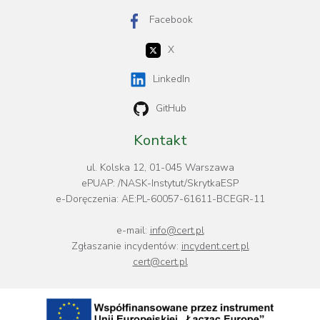
Facebook
X
LinkedIn
GitHub
Kontakt
ul. Kolska 12, 01-045 Warszawa
ePUAP: /NASK-Instytut/SkrytkaESP
e-Doręczenia: AE:PL-60057-61611-BCEGR-11
e-mail:
info@cert.pl
Zgłaszanie incydentów:
incydent.cert.pl
cert@cert.pl