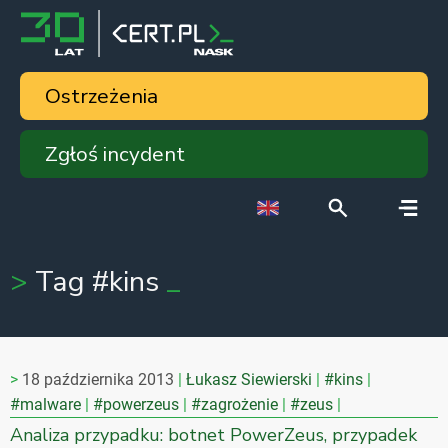
Ostrzeżenia
Zgłoś incydent
Tag #kins
18 października 2013
Łukasz Siewierski
#kins
#malware
#powerzeus
#zagrożenie
#zeus
Analiza przypadku: botnet PowerZeus, przypadek