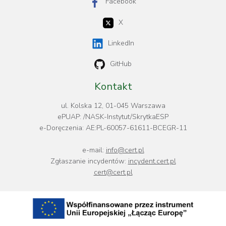
Facebook
X
LinkedIn
GitHub
Kontakt
ul. Kolska 12, 01-045 Warszawa
ePUAP: /NASK-Instytut/SkrytkaESP
e-Doręczenia: AE:PL-60057-61611-BCEGR-11
e-mail:
info@cert.pl
Zgłaszanie incydentów:
incydent.cert.pl
cert@cert.pl