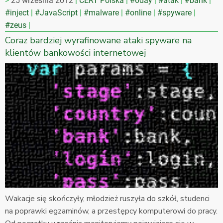
25 września 2012
CERT Polska
#0day
#atak
#bank
#inject
#JavaScript
#malware
#online
#spyware
#zeus
Coraz bardziej wyrafinowane ataki spyware na
klientów bankowości internetowej
Wakacje się skończyły, młodzież ruszyła do szkół, studenci
na poprawki egzaminów, a przestępcy komputerowi do pracy.