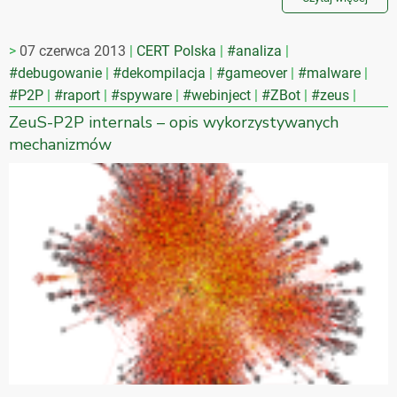
07 czerwca 2013
CERT Polska
#analiza
#debugowanie
#dekompilacja
#gameover
#malware
#P2P
#raport
#spyware
#webinject
#ZBot
#zeus
ZeuS-P2P internals – opis wykorzystywanych
mechanizmów