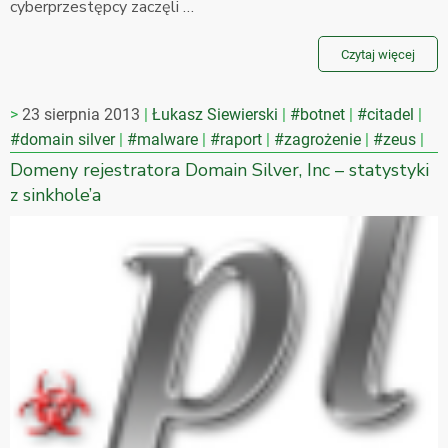
cyberprzestępcy zaczęli …
Czytaj więcej
23 sierpnia 2013
Łukasz Siewierski
#botnet
#citadel
#domain silver
#malware
#raport
#zagrożenie
#zeus
Domeny rejestratora Domain Silver, Inc – statystyki
z sinkhole’a