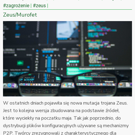
#zagrożenie
#zeus
Zeus/Murofet
W ostatnich dniach pojawiła się nowa mutacja trojana Zeus.
Jest to kolejna wersja zbudowana na podstawie źródeł,
które wyciekły na poczatku maja. Tak jak poprzednio, do
dystrybucji plików konfiguracyjnych używane są mechanizmy
P2P. Twórcy zrezygnowali z charakterystycznego dla