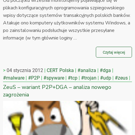
Od początku września monitorujemy pojawiające się w
plikach konfiguracyjnych oprogramowania szpiegowskiego
wpisy dotyczące systemów transakcyjnych polskich banków.
Atakuje ono komputery użytkowników systemu Windows, a
po zainstalowaniu podsłuchuje wszystkie przesyłane
informacje (w tym głównie loginy …
Czytaj więcej
04 stycznia 2012
CERT Polska
#analiza
#dga
#malware
#P2P
#spyware
#tcp
#trojan
#udp
#zeus
ZeuS – wariant P2P+DGA – analiza nowego
zagrożenia