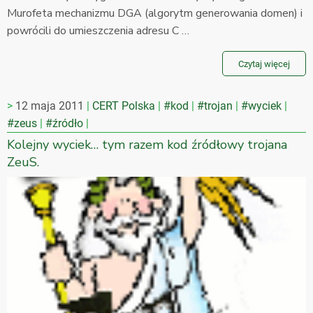
Murofeta mechanizmu DGA (algorytm generowania domen) i
powrócili do umieszczenia adresu C …
Czytaj więcej
12 maja 2011
CERT Polska
#kod
#trojan
#wyciek
#zeus
#źródło
Kolejny wyciek… tym razem kod źródłowy trojana
ZeuS.