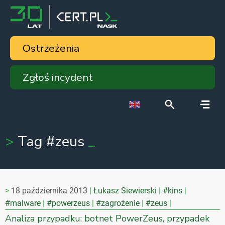
Ostrzeżenia
Zgłoś incydent
Tag #zeus
18 października 2013
Łukasz Siewierski
#kins
#malware
#powerzeus
#zagrożenie
#zeus
Analiza przypadku: botnet PowerZeus, przypadek