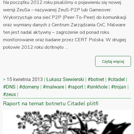
Na początku 2012 roku pisaliśmy o pojawieniu się nowej
wersji ZeuSa – nazywanej ZeuS-P2P lub Gameover.
Wykorzystuje ona sieć P2P (Peer-To-Peer) do komunikacji
oraz wymiany danych z Centrum Zarządzania CnC. Malware
ten jest nadal aktywny – zagrożenie od ponad roku
monitorowanie oraz badane przez CERT Polska. W drugiej
połowie 2012 roku dotknęło …
Czytaj więcej
15 kwietnia 2013
Łukasz Siewierski
#botnet
#citadel
#DNS
#domeny
#malware
#raport
#sinkhole
#trojan
#zeus
Raport na temat botnetu Citadel plitfi