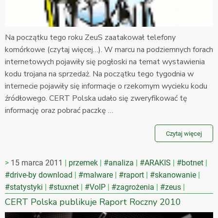
Na początku tego roku ZeuS zaatakował telefony
komórkowe (czytaj więcej…). W marcu na podziemnych forach
internetowych pojawiły się pogłoski na temat wystawienia
kodu trojana na sprzedaż. Na początku tego tygodnia w
internecie pojawiły się informacje o rzekomym wycieku kodu
źródłowego. CERT Polska udało się zweryfikować tę
informację oraz pobrać paczkę …
Czytaj więcej
15 marca 2011
przemek
#analiza
#ARAKIS
#botnet
#drive-by download
#malware
#raport
#skanowanie
#statystyki
#stuxnet
#VoIP
#zagrożenia
#zeus
CERT Polska publikuje Raport Roczny 2010