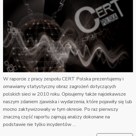
W raporcie z pracy zespołu CERT Polska prezentujemy i
omawiamy statystyczny obraz zagrożeń dotyczących
polskich sieci w 2010 roku. Opisujemy także najciekawsze
naszym zdaniem zjawiska i wydarzenia, które pojawiły się lub
mocno zaktywizowały w tym okresie. Po raz pierwszy
znaczną część raportu zajmują analizy dokonane na
podstawie nie tylko incydentów …