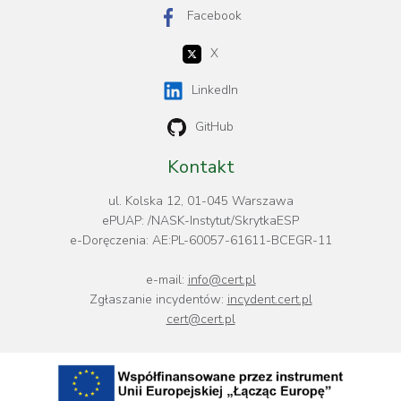
Facebook
X
LinkedIn
GitHub
Kontakt
ul. Kolska 12, 01-045 Warszawa
ePUAP: /NASK-Instytut/SkrytkaESP
e-Doręczenia: AE:PL-60057-61611-BCEGR-11
e-mail:
info@cert.pl
Zgłaszanie incydentów:
incydent.cert.pl
cert@cert.pl