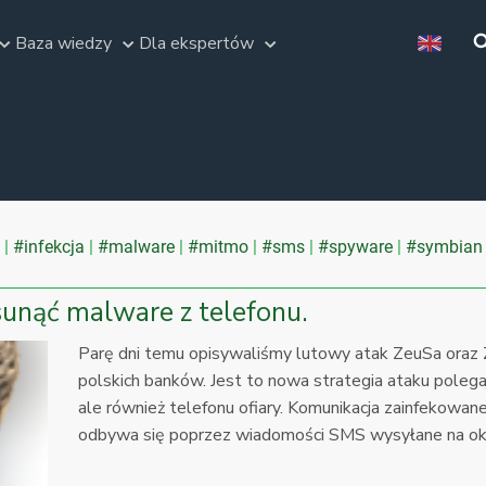
Baza wiedzy
Dla ekspertów
#infekcja
#malware
#mitmo
#sms
#spyware
#symbian
usunąć malware z telefonu.
Parę dni temu opisywaliśmy lutowy atak ZeuSa oraz 
polskich banków. Jest to nowa strategia ataku polega
ale również telefonu ofiary. Komunikacja zainfekowan
odbywa się poprzez wiadomości SMS wysyłane na ok