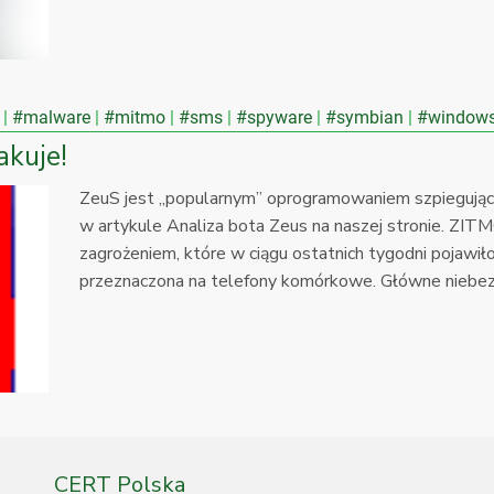
#malware
#mitmo
#sms
#spyware
#symbian
#windows
akuje!
ZeuS jest „popularnym” oprogramowaniem szpiegując
w artykule Analiza bota Zeus na naszej stronie. ZIT
zagrożeniem, które w ciągu ostatnich tygodni pojawi
przeznaczona na telefony komórkowe. Główne niebez
CERT Polska