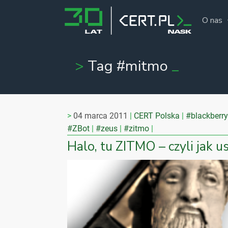
O nas
Tag #mitmo
04 marca 2011
CERT Polska
#blackberry
#ZBot
#zeus
#zitmo
Halo, tu ZITMO – czyli jak 