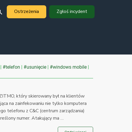
Ostrzeżenia
Zgłoś incydent
#telefon
#usunięcie
#windows mobile
ZITMO, który skierowany był na klientów
jąca na zainfekowaniu nie tylko komputera
ego telefonu z C&C (centrum zarządzania)
reślony numer. Atakujący ma …