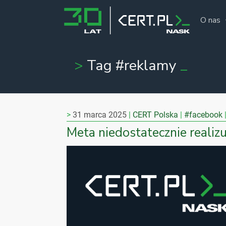
O nas
Tag #reklamy
31 marca 2025
CERT Polska
#facebook
Meta niedostatecznie realiz