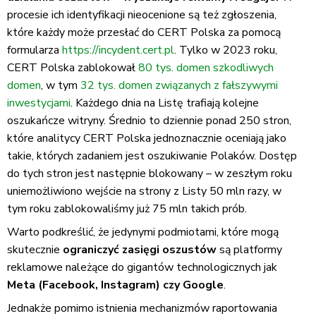
procesie ich identyfikacji nieocenione są też zgłoszenia,
które każdy może przesłać do CERT Polska za pomocą
formularza
https://incydent.cert.pl
. Tylko w 2023 roku,
CERT Polska zablokował
80 tys. domen szkodliwych
domen
, w tym
32 tys. domen związanych z fałszywymi
inwestycjami
. Każdego dnia na Listę trafiają kolejne
oszukańcze witryny. Średnio to dziennie ponad 250 stron,
które analitycy CERT Polska jednoznacznie oceniają jako
takie, których zadaniem jest oszukiwanie Polaków. Dostęp
do tych stron jest następnie blokowany – w zeszłym roku
uniemożliwiono wejście na strony z Listy 50 mln razy, w
tym roku zablokowaliśmy już 75 mln takich prób.
Warto podkreślić, że jedynymi podmiotami, które mogą
skutecznie
ograniczyć zasięgi oszustów
są platformy
reklamowe należące do gigantów technologicznych jak
Meta (Facebook, Instagram) czy Google
.
Jednakże pomimo istnienia mechanizmów raportowania