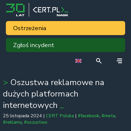
Ostrzeżenia
Zgłoś incydent
Oszustwa reklamowe na
dużych platformach
internetowych
25 listopada 2024 |
CERT Polska
|
#facebook
,
#meta
,
#reklamy
,
#oszustwo