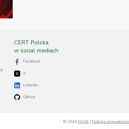
CERT Polska
w social mediach
Facebook
SK
X
LinkedIn
GitHub
© 2026
NASK
Polityka prywatnośc