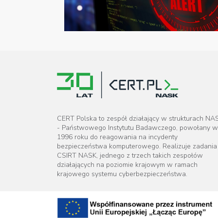
CERT Polska to zespół działający w strukturach NA
- Państwowego Instytutu Badawczego, powołany w
1996 roku do reagowania na incydenty
bezpieczeństwa komputerowego. Realizuje zadania
CSIRT NASK, jednego z trzech takich zespołów
działających na poziomie krajowym w ramach
krajowego systemu cyberbezpieczeństwa.