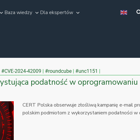
Baza wiedzy
Dla ekspertów
#CVE-2024-42009
#roundcube
#unc1151
stująca podatność w oprogramowaniu 
CERT Polska obserwuje złośliwą kampanię e-mail 
polskim podmiotom z wykorzystaniem podatności w