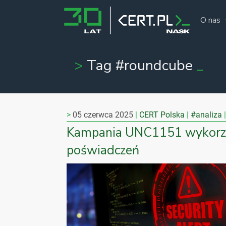
O nas
Tag #roundcube
05 czerwca 2025
CERT Polska
#analiza
Kampania UNC1151 wykorzy
poświadczeń