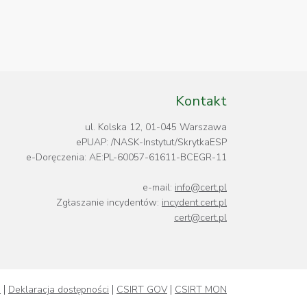
Kontakt
ul. Kolska 12, 01-045 Warszawa
ePUAP: /NASK-Instytut/SkrytkaESP
e-Doręczenia: AE:PL-60057-61611-BCEGR-11
e-mail:
info@cert.pl
Zgłaszanie incydentów:
incydent.cert.pl
cert@cert.pl
i
Deklaracja dostępności
CSIRT GOV
CSIRT MON