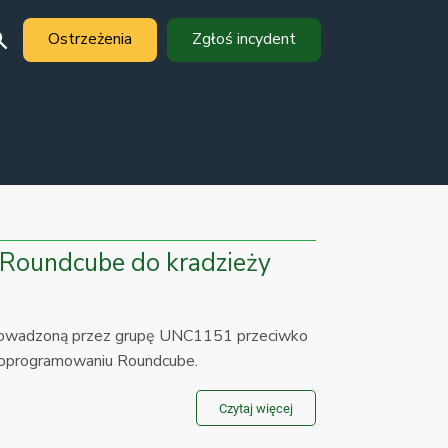
Ostrzeżenia
Zgłoś incydent
Roundcube do kradzieży
prowadzoną przez grupę UNC1151 przeciwko
 oprogramowaniu Roundcube.
Czytaj więcej