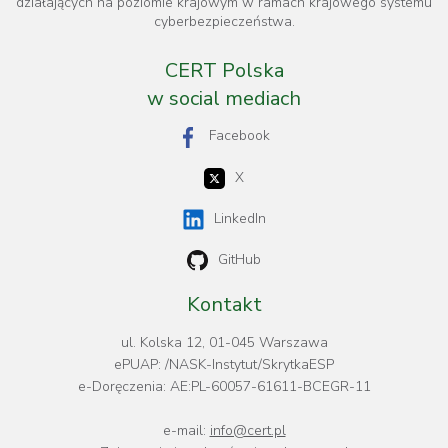
działających na poziomie krajowym w ramach krajowego systemu
cyberbezpieczeństwa.
CERT Polska
w social mediach
Facebook
X
LinkedIn
GitHub
Kontakt
ul. Kolska 12, 01-045 Warszawa
ePUAP: /NASK-Instytut/SkrytkaESP
e-Doręczenia: AE:PL-60057-61611-BCEGR-11
e-mail:
info@cert.pl