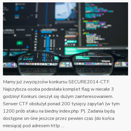
Mamy już zwycięzców konkursu SECURE2014-CTF.
Najszybsza osoba podesłała komplet flag w niecałe 3
godziny! Konkurs cieszył się dużym zainteresowaniem.
Serwer CTF obsłużył ponad 200 tysięcy zapytań (w tym
1200 prób ataku na biedny index.php :P). Zadania będą
dostępne on-line jeszcze przez pewien czas (do końca
miesiąca) pod adresem http …