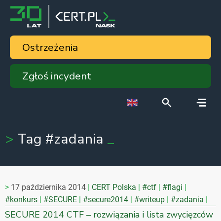
Ostrzeżenia
Zgłoś incydent
Tag #zadania
17 października 2014
CERT Polska
#ctf
#flagi
#konkurs
#SECURE
#secure2014
#writeup
#zadania
SECURE 2014 CTF – rozwiązania i lista zwycięzców