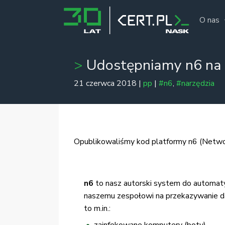
O nas
Udostępniamy n6 na o
21 czerwca 2018 |
pp
|
#n6
,
#narzędzia
Opublikowaliśmy kod platformy n6 (Network
n6
to nasz autorski system do automatyc
naszemu zespołowi na przekazywanie dany
to m.in.: