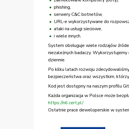
zainfekowane komputery (boty),
phishing,
serwery C&C botnetów,
URL-e wykorzystywane do rozpowsze
ataki na usługi sieciowe,
i wiele innych.
System obsługuje wiele rodzajów źródeł 
niezależnych badaczy. Wykorzystujemy 
dziennie.
Po kilku latach rozwoju zdecydowaliśmy
bezpieczeństwa oraz wszystkim, którzy p
Kod jest dostępny na naszym profilu Gi
Każda organizacja w Polsce może bezpłatn
https://n6.cert.pl/
Ostatnie prace deweloperskie w system