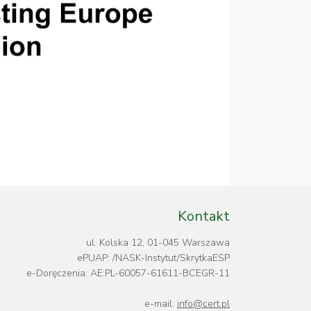
Kontakt
ul. Kolska 12, 01-045 Warszawa
ePUAP: /NASK-Instytut/SkrytkaESP
e-Doręczenia: AE:PL-60057-61611-BCEGR-11
e-mail:
info@cert.pl