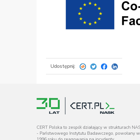
Udostępnij:
CERT Polska to zespół działający w strukturach NA
- Państwowego Instytutu Badawczego, powołany w
1996 roku do reagowania na incydenty