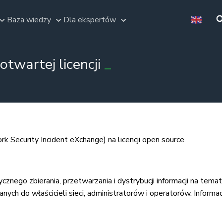
Baza wiedzy
Dla ekspertów
twartej licencji
 Security Incident eXchange) na licencji open source.
znego zbierania, przetwarzania i dystrybucji informacji na tem
ch do właścicieli sieci, administratorów i operatorów. Informa