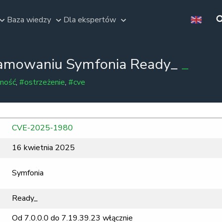
Baza wiedzy
Dla ekspertów
ramowaniu Symfonia Ready_
ność
,
#ostrzeżenie
,
#cve
CVE-2025-1980
16 kwietnia 2025
Symfonia
Ready_
Od 7.0.0.0 do 7.19.39.23 włącznie