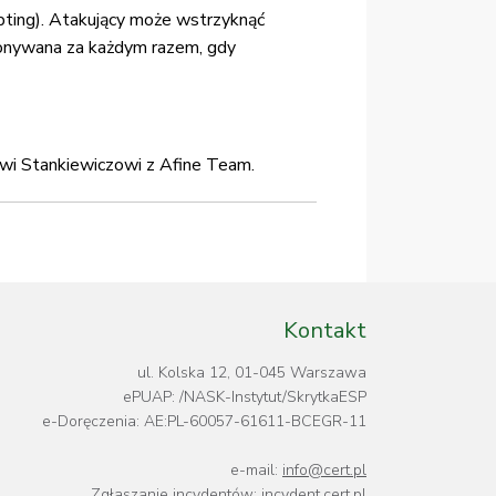
ipting). Atakujący może wstrzyknąć
konywana za każdym razem, gdy
wi Stankiewiczowi z Afine Team.
Kontakt
ul. Kolska 12, 01-045 Warszawa
ePUAP: /NASK-Instytut/SkrytkaESP
e-Doręczenia: AE:PL-60057-61611-BCEGR-11
e-mail:
info@cert.pl
Zgłaszanie incydentów:
incydent.cert.pl