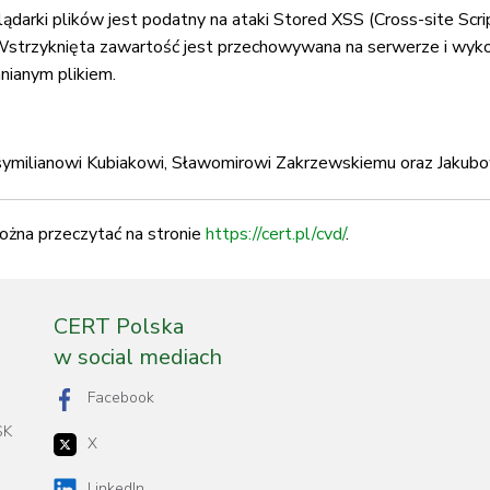
lądarki plików jest podatny na ataki Stored XSS (Cross-site Scr
 Wstrzyknięta zawartość jest przechowywana na serwerze i wy
nianym plikiem.
symilianowi Kubiakowi, Sławomirowi Zakrzewskiemu oraz Jakubo
ożna przeczytać na stronie
https://cert.pl/cvd/
.
CERT Polska
w social mediach
Facebook
SK
X
LinkedIn