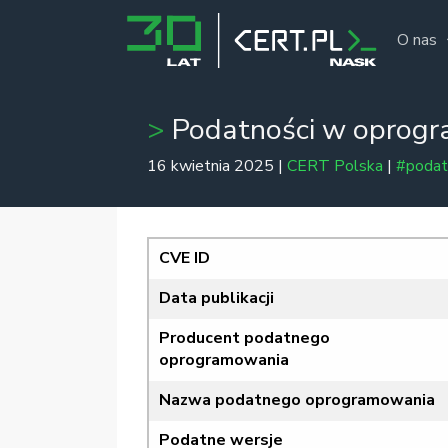
O nas
Podatności w oprog
16 kwietnia 2025 |
CERT Polska
|
#podat
CVE ID
Data publikacji
Producent podatnego
oprogramowania
Nazwa podatnego oprogramowania
Podatne wersje