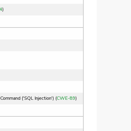
4
)
Command ('SQL Injection') (
CWE-89
)