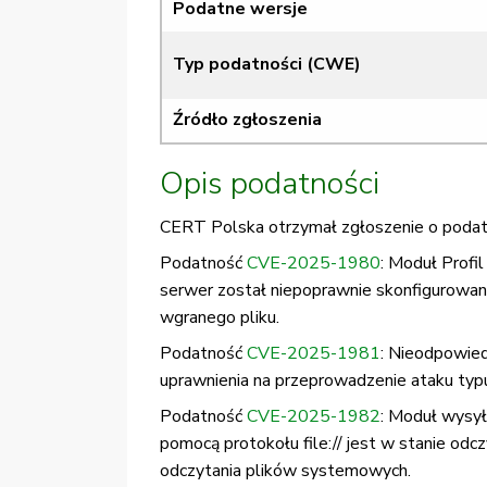
Podatne wersje
Typ podatności (CWE)
Źródło zgłoszenia
Opis podatności
CERT Polska otrzymał zgłoszenie o podatn
Podatność
CVE-2025-1980
: Moduł Profi
serwer został niepoprawnie skonfigurowany
wgranego pliku.
Podatność
CVE-2025-1981
: Nieodpowied
uprawnienia na przeprowadzenie ataku typu
Podatność
CVE-2025-1982
: Moduł wysyła
pomocą protokołu file:// jest w stanie od
odczytania plików systemowych.