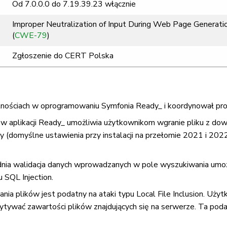
Od 7.0.0.0 do 7.19.39.23 włącznie
Improper Neutralization of Input During Web Page Generation
(
CWE-79
)
Zgłoszenie do CERT Polska
ościach w oprogramowaniu Symfonia Ready_ i koordynował proces
l w aplikacji Ready_ umożliwia użytkownikom wgranie pliku z 
 (domyślne ustawienia przy instalacji na przełomie 2021 i 202
nia walidacja danych wprowadzanych w pole wyszukiwania umoż
 SQL Injection.
nia plików jest podatny na ataki typu Local File Inclusion. Użyt
czytywać zawartości plików znajdujących się na serwerze. Ta p