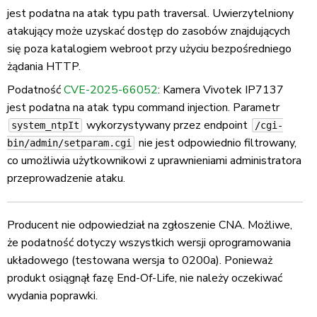
jest podatna na atak typu path traversal. Uwierzytelniony
atakujący może uzyskać dostęp do zasobów znajdujących
się poza katalogiem webroot przy użyciu bezpośredniego
żądania HTTP.
Podatność
CVE-2025-66052
: Kamera Vivotek IP7137
jest podatna na atak typu command injection. Parametr
wykorzystywany przez endpoint
system_ntpIt
/cgi-
nie jest odpowiednio filtrowany,
bin/admin/setparam.cgi
co umożliwia użytkownikowi z uprawnieniami administratora
przeprowadzenie ataku.
Producent nie odpowiedział na zgłoszenie CNA. Możliwe,
że podatność dotyczy wszystkich wersji oprogramowania
układowego (testowana wersja to 0200a). Ponieważ
produkt osiągnął fazę End-Of-Life, nie należy oczekiwać
wydania poprawki.