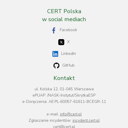
CERT Polska
w social mediach
Facebook
X
LinkedIn
GitHub
Kontakt
ul. Kolska 12, 01-045 Warszawa
ePUAP: /NASK-Instytut/SkrytkaESP
e-Doręczenia: AE:PL-60057-61611-BCEGR-11
e-mail:
info@cert.pl
Zgłaszanie incydentów:
incydent.cert.pl
cert@cert.pl