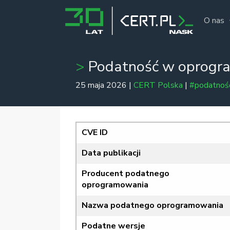
O nas
Podatność w oprogr
25 maja 2026 |
CERT Polska
|
#podatnoś
CVE ID
Data publikacji
Producent podatnego
oprogramowania
Nazwa podatnego oprogramowania
Podatne wersje