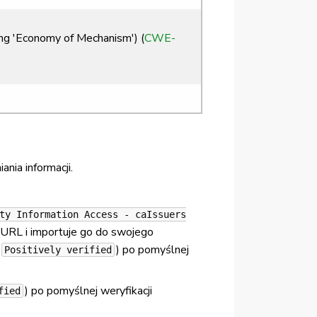
ng 'Economy of Mechanism') (
CWE-
nia informacji.
ty Information Access - caIssuers
u URL i importuje go do swojego
) po pomyślnej
Positively verified
) po pomyślnej weryfikacji
fied