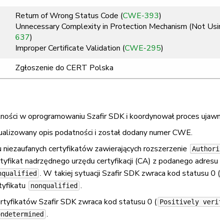
Return of Wrong Status Code (
CWE-393
)
Unnecessary Complexity in Protection Mechanism (Not Usi
637
)
Improper Certificate Validation (
CWE-295
)
Zgłoszenie do CERT Polska
ości w oprogramowaniu Szafir SDK i koordynował proces ujawnia
lizowany opis podatności i został dodany numer CWE.
 niezaufanych certyfikatów zawierających rozszerzenie
Authori
rtyfikat nadrzędnego urzędu certyfikacji (CA) z podanego adres
. W takiej sytuacji Szafir SDK zwraca kod statusu 0 (
nqualified
rtyfikatu
.
nonqualified
rtyfikatów Szafir SDK zwraca kod statusu 0 (
Positively veri
.
ondetermined