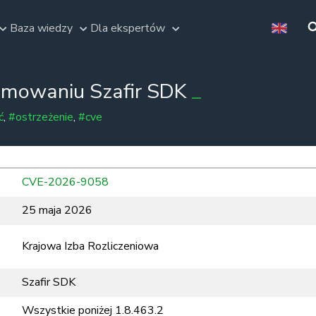
Baza wiedzy
Dla ekspertów
amowaniu Szafir SDK
ć
,
#ostrzeżenie
,
#cve
CVE-2026-9058
25 maja 2026
Krajowa Izba Rozliczeniowa
Szafir SDK
Wszystkie poniżej 1.8.463.2