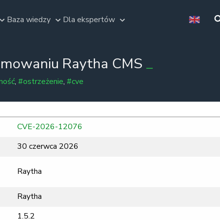
Baza wiedzy
Dla ekspertów
amowaniu Raytha CMS
ność
,
#ostrzeżenie
,
#cve
CVE-2026-12076
30 czerwca 2026
Raytha
Raytha
1.5.2