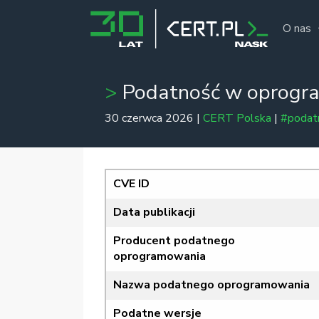
O nas
Podatność w oprogr
30 czerwca 2026 |
CERT Polska
|
#podat
CVE ID
Data publikacji
Producent podatnego
oprogramowania
Nazwa podatnego oprogramowania
Podatne wersje