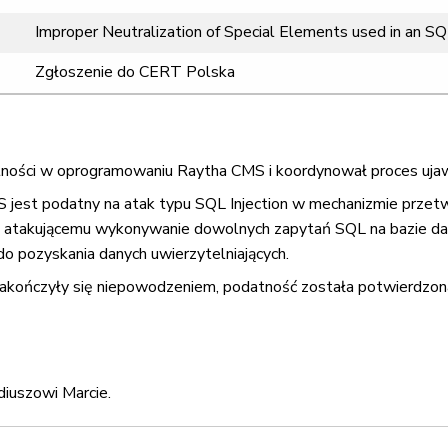
Improper Neutralization of Special Elements used in an SQ
Zgłoszenie do CERT Polska
ości w oprogramowaniu Raytha CMS i koordynował proces ujawni
S jest podatny na atak typu SQL Injection w mechanizmie przet
u atakującemu wykonywanie dowolnych zapytań SQL na bazie d
do pozyskania danych uwierzytelniających.
kończyły się niepowodzeniem, podatność została potwierdzona 
diuszowi Marcie.