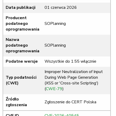
Data publikacji
01 czerwca 2026
Producent
podatnego
SOPlanning
oprogramowania
Nazwa
podatnego
SOPlanning
oprogramowania
Podatne wersje
Wszystkie do 1.55 włącznie
Improper Neutralization of Input
Typ podatności
During Web Page Generation
(CWE)
(XSS or 'Cross-site Scripting')
(
CWE-79
)
Źródło
Zgłoszenie do CERT Polska
zgłoszenia
CVE ID
CVE-2026-40545