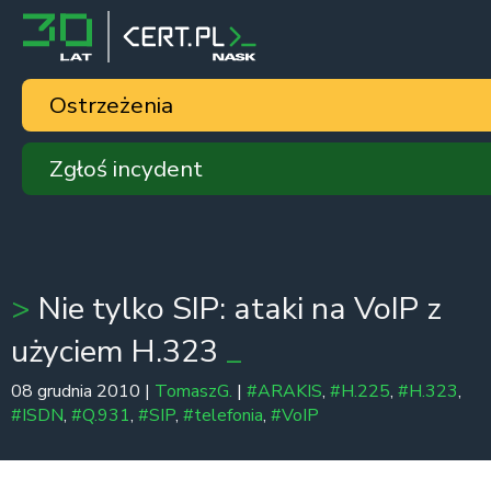
Ostrzeżenia
Zgłoś incydent
Nie tylko SIP: ataki na VoIP z
użyciem H.323
08 grudnia 2010 |
TomaszG.
|
#ARAKIS
,
#H.225
,
#H.323
,
#ISDN
,
#Q.931
,
#SIP
,
#telefonia
,
#VoIP