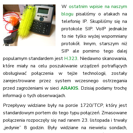
W
ostatnim wpisie na naszym
blogu
pisaliśmy o atakach na
telefonię IP. Skupiliśmy się na
protokole SIP. VoIP jednakże
to nie tylko wyżej wspomniany
protokół. Innym, starszym niż
SIP ale pomimo tego dalej
popularnym standardem jest
H.323
. Niedawno skanowania,
które miały na celu poszukiwanie urządzeń potrafiących
obsługiwać połączenia w tejże technologii, zostały
zarejestrowane przez system wczesnego ostrzegania
przed zagrożeniami w sieci
ARAKIS
. Dzisiaj podamy trochę
informacji o tych obserwacjach.
Przepływy widziane były na porcie 1720/TCP, który jest
standardowym portem do tego typu połączeń. Zmasowane
połączenia rozpoczęły się nad ranem 23. listopada i trwały
„jedynie” 8 godzin. Były widziane na niewielu sondach,