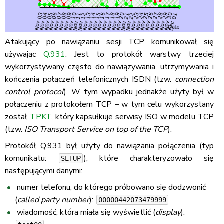
Atakujący po nawiązaniu sesji TCP komunikował się
używając
Q.931
. Jest to protokół warstwy trzeciej
wykorzystywany często do nawiązywania, utrzymywania i
kończenia połączeń telefonicznych ISDN (tzw.
connection
control protocol
). W tym wypadku jednakże użyty był w
połączeniu z protokołem TCP – w tym celu wykorzystany
został
TPKT
, który kapsułkuje serwisy ISO w modelu TCP
(tzw.
ISO Transport Service on top of the TCP
).
Protokół Q.931 był użyty do nawiązania połączenia (typ
komunikatu:
), które charakteryzowało się
SETUP
następującymi danymi:
numer telefonu, do którego próbowano się dodzwonić
(
called party number
):
00000442073479999
wiadomość, która miała się wyświetlić (
display
):