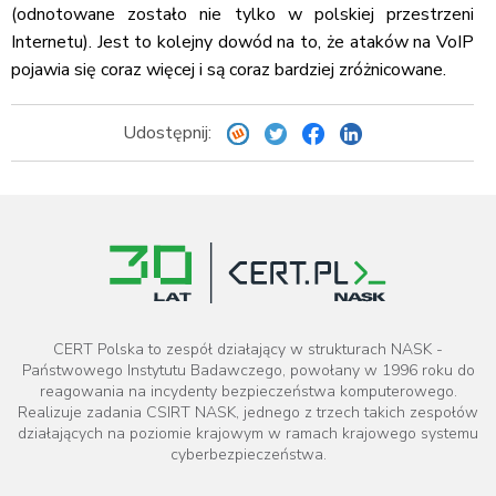
Information element: Called party number
(odnotowane zostało nie tylko w polskiej przestrzeni
Length: 18
Internetu). Jest to kolejny dowód na to, że ataków na VoIP
.... 0001 = Numbering plan: E.164 ISDN/telephony numbe
pojawia się coraz więcej i są coraz bardziej zróżnicowane.
.000 .... = Number type: Unknown (0x00)
1... .... = Extension indicator: last octet
Called party number digits: 00000442073479999
Udostępnij:
E.164 Called party number digits: 000004420734799
User-user
Information element: User-user
Length: 111
Protocol discriminator: X.208 and X.209 coded user info
H.225.0 CS
H323-UserInformation
h323-uu-pdu
h323-message-body: setup (0)
CERT Polska to zespół działający w strukturach NASK -
setup
Państwowego Instytutu Badawczego, powołany w 1996 roku do
reagowania na incydenty bezpieczeństwa komputerowego.
protocolIdentifier: 0.0.8.2250.0.4 (Version 4)
Realizuje zadania CSIRT NASK, jednego z trzech takich zespołów
sourceInfo
działających na poziomie krajowym w ramach krajowego systemu
vendor
cyberbezpieczeństwa.
vendor
t35CountryCode: Albania (1)