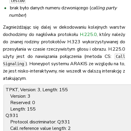
test00
brak było danych numeru dzwoniącego (
calling party
number
)
Zagnieżdżając się dalej w dekodowaniu kolejnych warstw
dochodzimy do nagłówka protokołu
H.225.0
, który należy
do znanej rodziny protokołów H.323 wykorzystywanej do
przesyłania w czasie rzeczywistym głosu i obrazu. H.225.0
użyty jest do nawiązania połączenia (metoda CS:
Call
). Honeypot systemu ARAKIS ze względu na to,
Signaling
że jest nisko-interaktywny, nie wszedł w dalszą interakcję z
atakującym.
TPKT, Version: 3, Length: 155
Version: 3
Reserved: 0
Length: 155
Q.931
Protocol discriminator: Q.931
Call reference value length: 2