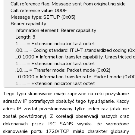
Call reference flag: Message sent from originating side
Call reference value: 000F
Message type: SETUP (0x05)
Bearer capability
Information element: Bearer capability
Length: 3
1... .... = Extension indicator: last octet
.00. .... = Coding standard: ITU-T standardized coding (0
...0 1000 = Information transfer capability: Unrestricted di
1... .... = Extension indicator: last octet
.10. .... = Transfer mode: Packet mode (0x02)
...0 0000 = Information transfer rate: Packet mode (0x0
1... .... = Extension indicator: last octet
.01. .... = Layer identification: Layer 1 identifier (0x01)
Tego typu skanowanie miało zapewne na celu pozyskanie
...0 0101 = User information layer 1 protocol: Recommen
adresów IP potrafiących obsłużyć tego typu żądanie. Każdy
Display 'test00'
adres IP został przeskanowany tylko jeden raz (atak nie
Information element: Display
został powtórzony). Z korelacji obserwacji naszych oraz
Length: 5
Display information: test00
dokonanych przez ISC SANS wynika, że wzmożone
Called party number: '00000442073479999'
skanowanie portu 1720/TCP miało charakter globalny