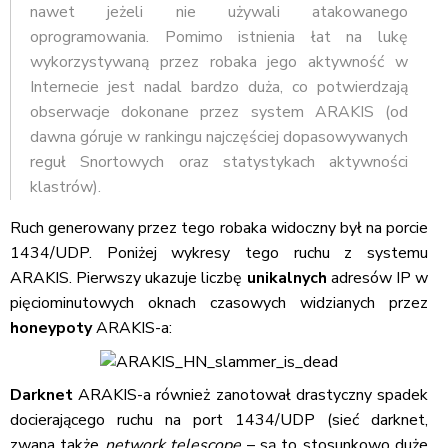
nawet jeżeli nie używali atakowanego
oprogramowania. Pomimo istnienia łat na lukę
wykorzystywaną przez robaka jego aktywność w
Internecie jest nadal bardzo duża, co potwierdzają
obserwacje dokonane przez system ARAKIS (od
dawna góruje w rankingu najczęściej dopasowywanych
reguł Snortowych oraz statystykach aktywności
klastrów).
Ruch generowany przez tego robaka widoczny był na porcie
1434/UDP. Poniżej wykresy tego ruchu z systemu
ARAKIS. Pierwszy ukazuje liczbę
unikalnych
adresów IP w
pięciominutowych oknach czasowych widzianych przez
honeypoty
ARAKIS-a:
Darknet
ARAKIS-a również zanotował drastyczny spadek
docierającego ruchu na port 1434/UDP (sieć darknet,
zwana także
network telescope
– są to stosunkowo duże