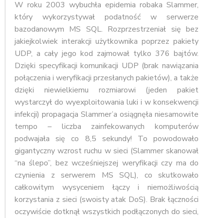
W roku 2003 wybuchła epidemia robaka Slammer,
który wykorzystywał podatność w serwerze
bazodanowym MS SQL. Rozprzestrzeniał się bez
jakiejkolwiek interakcji użytkownika poprzez pakiety
UDP, a cały jego kod zajmował tylko 376 bajtów.
Dzięki specyfikacji komunikacji UDP (brak nawiązania
połączenia i weryfikacji przesłanych pakietów), a także
dzięki niewielkiemu rozmiarowi (jeden pakiet
wystarczył do wyexploitowania luki i w konsekwencji
infekcji) propagacja Slammer’a osiągnęła niesamowite
tempo – liczba zainfekowanych komputerów
podwajała się co 8,5 sekundy! To powodowało
gigantyczny wzrost ruchu w sieci (Slammer skanował
“na ślepo”, bez wcześniejszej weryfikacji czy ma do
czynienia z serwerem MS SQL), co skutkowało
całkowitym wysyceniem łączy i niemożliwością
korzystania z sieci (swoisty atak DoS). Brak łączności
oczywiście dotknął wszystkich podłączonych do sieci,