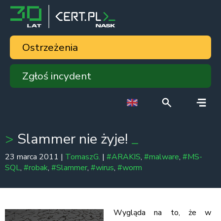
Ostrzeżenia
Zgłoś incydent
Slammer nie żyje!
23 marca 2011 |
TomaszG.
|
#ARAKIS
,
#malware
,
#MS-
SQL
,
#robak
,
#Slammer
,
#wirus
,
#worm
Wygląda na to, że w