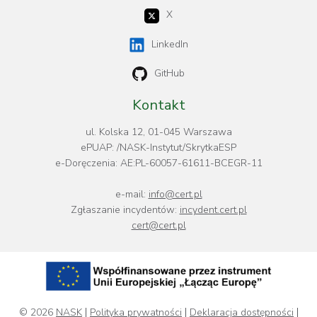
X
LinkedIn
GitHub
Kontakt
ul. Kolska 12, 01-045 Warszawa
ePUAP: /NASK-Instytut/SkrytkaESP
e-Doręczenia: AE:PL-60057-61611-BCEGR-11
e-mail:
info@cert.pl
Zgłaszanie incydentów:
incydent.cert.pl
cert@cert.pl
© 2026
NASK
Polityka prywatności
Deklaracja dostępności