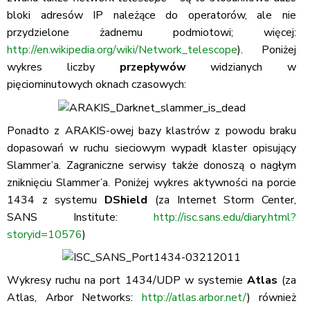
bloki adresów IP należące do operatorów, ale nie
przydzielone żadnemu podmiotowi; więcej:
http://en.wikipedia.org/wiki/Network_telescope
). Poniżej
wykres liczby
przepływów
widzianych w
pięciominutowych oknach czasowych:
Ponadto z ARAKIS-owej bazy klastrów z powodu braku
dopasowań w ruchu sieciowym wypadł klaster opisujący
Slammer’a. Zagraniczne serwisy także donoszą o nagłym
zniknięciu Slammer’a. Poniżej wykres aktywności na porcie
1434 z systemu
DShield
(za Internet Storm Center,
SANS Institute:
http://isc.sans.edu/diary.html?
storyid=10576
)
Wykresy ruchu na port 1434/UDP w systemie
Atlas
(za
Atlas, Arbor Networks:
http://atlas.arbor.net/
) również