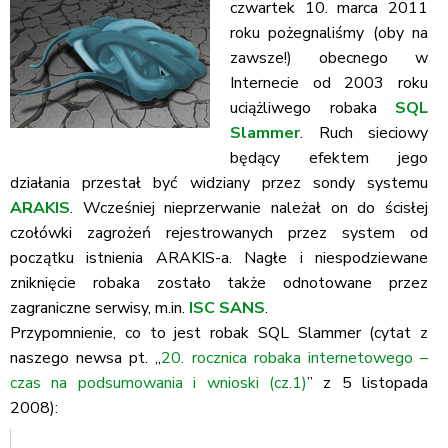
czwartek 10. marca 2011
roku pożegnaliśmy (oby na
zawsze!) obecnego w
Internecie od 2003 roku
uciążliwego robaka
SQL
Slammer
. Ruch sieciowy
będący efektem jego
działania przestał być widziany przez sondy systemu
ARAKIS
. Wcześniej nieprzerwanie należał on do ścisłej
czołówki zagrożeń rejestrowanych przez system od
początku istnienia ARAKIS-a. Nagłe i niespodziewane
zniknięcie robaka zostało także odnotowane przez
zagraniczne serwisy, m.in.
ISC SANS
.
Przypomnienie, co to jest robak SQL Slammer (cytat z
naszego newsa pt. „
20. rocznica robaka internetowego –
czas na podsumowania i wnioski (cz.1)
” z 5 listopada
2008):