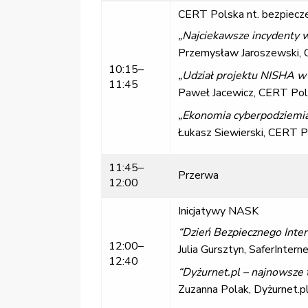
CERT Polska nt. bezpiecz
„Najciekawsze incydenty w 
Przemysław Jaroszewski,
10:15–
„Udział projektu NISHA w 
11:45
Paweł Jacewicz, CERT Po
„Ekonomia cyberpodziemia:
Łukasz Siewierski, CERT 
11:45–
Przerwa
12:00
Inicjatywy NASK
“Dzień Bezpiecznego Intern
12:00–
Julia Gursztyn, SaferInterne
12:40
“Dyżurnet.pl – najnowsze 
Zuzanna Polak, Dyżurnet.p