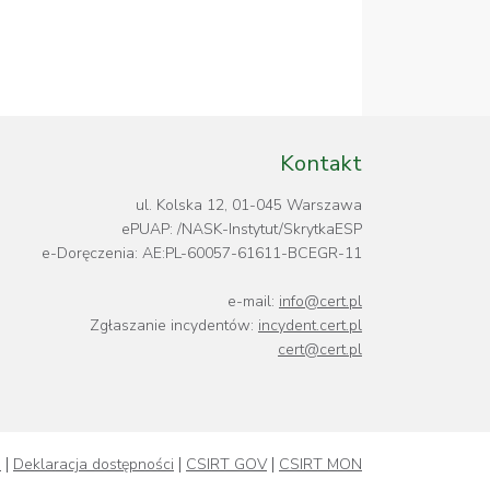
Kontakt
ul. Kolska 12, 01-045 Warszawa
ePUAP: /NASK-Instytut/SkrytkaESP
e-Doręczenia: AE:PL-60057-61611-BCEGR-11
e-mail:
info@cert.pl
Zgłaszanie incydentów:
incydent.cert.pl
cert@cert.pl
i
Deklaracja dostępności
CSIRT GOV
CSIRT MON