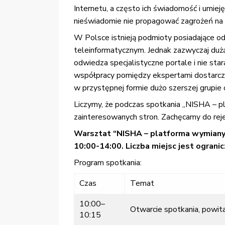
Internetu, a często ich świadomość i umieję
nieświadomie nie propagować zagrożeń na 
W Polsce istnieją podmioty posiadające o
teleinformatycznym. Jednak zazwyczaj dużą
odwiedza specjalistyczne portale i nie st
współpracy pomiędzy ekspertami dostarczaj
w przystępnej formie dużo szerszej grupie 
Liczymy, że podczas spotkania „NISHA – pl
zainteresowanych stron. Zachęcamy do rejes
Warsztat “NISHA – platforma wymiany 
10:00-14:00. Liczba miejsc jest ograni
Program spotkania:
Czas
Temat
10:00–
Otwarcie spotkania, powita
10:15