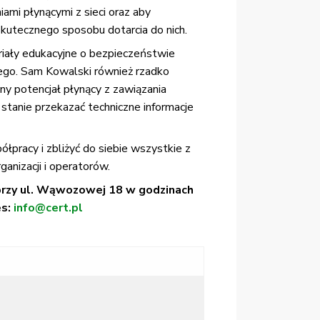
iami płynącymi z sieci oraz aby
kutecznego sposobu dotarcia do nich.
riały edukacyjne o bezpieczeństwie
wego. Sam Kowalski również rzadko
ny potencjał płynący z zawiązania
tanie przekazać techniczne informacje
pracy i zbliżyć do siebie wszystkie z
anizacji i operatorów.
 przy ul. Wąwozowej 18 w godzinach
es:
info@cert.pl