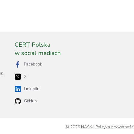
CERT Polska
w social mediach
Facebook
SK
X
LinkedIn
GitHub
© 2026
NASK
Polityka prywatnośc