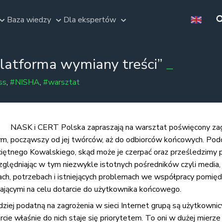
Baza wiedzy
Dla ekspertów
latforma wymiany treści”
ss
,
#NISHA
,
#warsztat
NASK i CERT Polska zapraszają na warsztat poświęcony za
ym, począwszy od jej twórców, aż do odbiorców końcowych. Podc
rzeciętnego Kowalskiego, skąd może je czerpać oraz prześledzimy
ględniając w tym niezwykle istotnych pośredników czyli media, j
iach, potrzebach i istniejących problemach we współpracy pomi
ającymi na celu dotarcie do użytkownika końcowego.
bardziej podatną na zagrożenia w sieci Internet grupą są użytko
arcie właśnie do nich staje się priorytetem. To oni w dużej mie