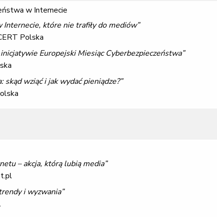
eństwa w Internecie
Internecie, które nie trafiły do mediów”
 CERT Polska
inicjatywie Europejski Miesiąc Cyberbezpieczeństwa”
lska
 skąd wziąć i jak wydać pieniądze?”
Polska
etu – akcja, którą lubią media”
t.pl
trendy i wyzwania”
l