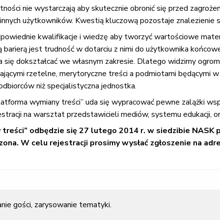
tności nie wystarczają aby skutecznie obronić się przed zagrożen
innych użytkowników. Kwestią kluczową pozostaje znalezienie s
dpowiednie kwalifikacje i wiedzę aby tworzyć wartościowe mate
 barierą jest trudność w dotarciu z nimi do użytkownika końco
ara się dokształcać we własnym zakresie. Dlatego widzimy ogrom
ącymi rzetelne, merytoryczne treści a podmiotami będącymi w s
odbiorców niż specjalistyczna jednostka.
atforma wymiany treści” uda się wypracować pewne zalążki współ
tracji na warsztat przedstawicieli mediów, systemu edukacji, org
treści” odbędzie się 27 lutego 2014 r. w siedzibie NASK
czona. W celu rejestracji prosimy wysłać zgłoszenie na adr
nie gości, zarysowanie tematyki.