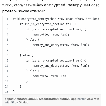
funkcji, którą nazwaliśmy
. Jest dość
encrypted_memcpy
prosta w swoim działaniu:
void encrypted_memcpy(char *to, char *from, int len) {
    if (is_in_encrypted_section(to)) {
        if (is_in_encrypted_section(from)) {
            memcpy(to, from, len);
        } else {
            memcpy_and_encrypt(to, from, len);
        }
    } else {
        if (is_in_encrypted_section(from)) {
            memcpy_and_decrypt(to, from, len);
        } else {
            memcpy(to, from, len);
        }
    }
}
paper.9fe969957d8333124adfd59d98c59b29.cpp
hosted
view raw
with ❤ by
GitHub