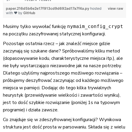
paper.216d5b6e2e17f913cd9d692ad17a7f4a.py
hosted
view raw
with ❤ by
GitHub
Musimy tylko wywołać funkcję
nymaim_config_crypt
na początku zaszyfrowanej statycznej konfiguracji.
Pozostaje ostatnia rzecz – jak znaleźć miejsce gdzie
zaczynają się szukane dane? Spróbowaliśmy kilku metod
(dopasowywanie kodu, charakterystyczne miejsca itp.), ale
nie były wystarczająco niezawodne jak na nasze potrzeby.
Dlatego użyliśmy najprostszego możliwego rozwiązania –
próbujemy deszyfrować zaczynając od każdego możliwego
miejsca w pamięci. Dodając do tego kilka trywialnych
heurystyk (przewidywanie wielkości i zawartości wyniku),
jest to dość szybkie rozwiązanie (poniżej 1s na typowym
programie) i działa zawsze.
Co znajduje się w zdeszyfrowanej konfiguracji? Wynikowa
struktura jest dość prosta w parsowaniu. Składa się z wielu