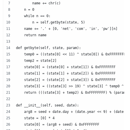
        name += chr(c)
    n = 0
    while n == 0:
        n = self.getbyte(state, 5)
    name += '.' + [0, 'net', 'com', 'in', 'pw'][n]
    return name
def getbyte(self, state, param):
    temp0 = ((state[0] << 11) ^ state[0]) & 0xFFFFFFFF
    temp2 = state[2]
    state[0] = (state[0] + state[1]) & 0xFFFFFFFF
    state[1] = (state[1] + state[2]) & 0xFFFFFFFF
    state[2] = (state[2] + state[3]) & 0xFFFFFFFF
    state[3] = ((state[3] >> 19) ^ state[3] ^ temp0 ^ (t
    return (((state[3] + temp2) & 0xFFFFFFFF) % (param *
def __init__(self, seed, date):
    arg8 = seed + date.day + (date.year << 9) + (date.mo
    state = [0] * 4
    state[0] = (arg8 + seed) & 0xFFFFFFFF