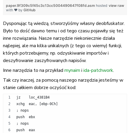
paper.9f309c5f45c3c13cc5004490647f08fd.asm
hosted
view raw
with ❤ by
GitHub
Dysponując tą wiedzą, stworzyliśmy własny deobfuskator.
Było to dość dawno temu i od tego czasu pojawiły się też
inne rozwiązania. Nasze narzędzie niekoniecznie działa
najlepiej, ale ma kilka unikalnych (z tego co wiemy) funkcji,
których potrzebujemy, np. odzyskiwanie importów i
deszyfrowanie zaszyfrowanych napisów.
Inne narzędzia to na przykład
mynaim
i
ida-patchwork
.
Tak czy inaczej, za pomocą naszego narzędzia jesteśmy w
stanie całkiem dobrze oczyścić kod:
jz    loc_4381B4
xchg  eac, [ebp-0Ch]
; nops
push  ebx
; nops
push  eax