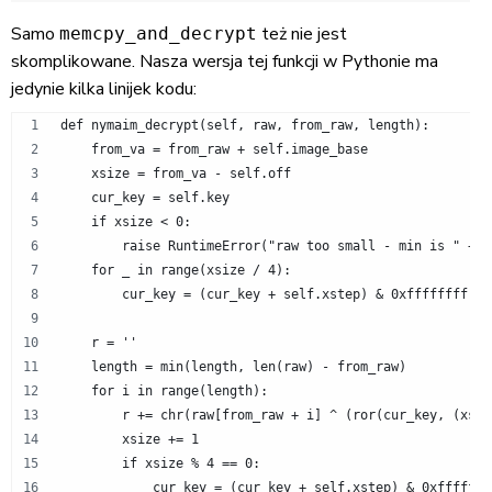
Samo
też nie jest
memcpy_and_decrypt
skomplikowane. Nasza wersja tej funkcji w Pythonie ma
jedynie kilka linijek kodu:
def nymaim_decrypt(self, raw, from_raw, length):
    from_va = from_raw + self.image_base
    xsize = from_va - self.off
    cur_key = self.key
    if xsize < 0:
        raise RuntimeError("raw too small - min is " + h
    for _ in range(xsize / 4):
        cur_key = (cur_key + self.xstep) & 0xffffffff
    r = ''
    length = min(length, len(raw) - from_raw)
    for i in range(length):
        r += chr(raw[from_raw + i] ^ (ror(cur_key, (xsiz
        xsize += 1
        if xsize % 4 == 0:
            cur_key = (cur_key + self.xstep) & 0xfffffff