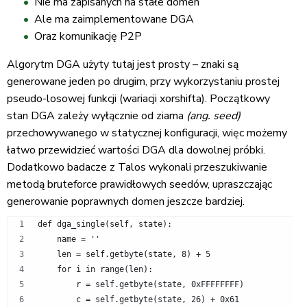
Nie ma zapisanych na stałe domen
Ale ma zaimplementowane DGA
Oraz komunikację P2P
Algorytm DGA użyty tutaj jest prosty – znaki są
generowane jeden po drugim, przy wykorzystaniu prostej
pseudo-losowej funkcji (wariacji xorshifta). Początkowy
stan DGA zależy wyłącznie od ziarna
(ang. seed)
przechowywanego w statycznej konfiguracji, więc możemy
łatwo przewidzieć wartości DGA dla dowolnej próbki.
Dodatkowo badacze z Talos wykonali przeszukiwanie
metodą bruteforce prawidłowych seedów, upraszczając
generowanie poprawnych domen jeszcze bardziej.
def dga_single(self, state):
    name = ''
    len = self.getbyte(state, 8) + 5
    for i in range(len):
        r = self.getbyte(state, 0xFFFFFFFF)
        c = self.getbyte(state, 26) + 0x61