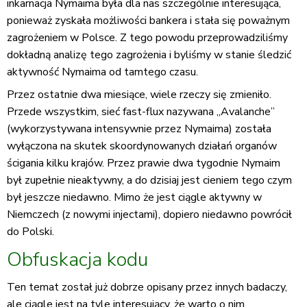
inkarnacja Nymaima była dla nas szczególnie interesująca,
ponieważ zyskała możliwości bankera i stała się poważnym
zagrożeniem w Polsce. Z tego powodu przeprowadziliśmy
dokładną analizę tego zagrożenia i byliśmy w stanie śledzić
aktywność Nymaima od tamtego czasu.
Przez ostatnie dwa miesiące, wiele rzeczy się zmieniło.
Przede wszystkim, sieć fast-flux nazywana „Avalanche”
(wykorzystywana intensywnie przez Nymaima) została
wyłączona na skutek skoordynowanych działań organów
ścigania kilku krajów. Przez prawie dwa tygodnie Nymaim
był zupełnie nieaktywny, a do dzisiaj jest cieniem tego czym
był jeszcze niedawno. Mimo że jest ciągle aktywny w
Niemczech (z nowymi injectami), dopiero niedawno powrócił
do Polski.
Obfuskacja kodu
Ten temat został już dobrze opisany przez innych badaczy,
ale ciągle jest na tyle interesujący, że warto o nim