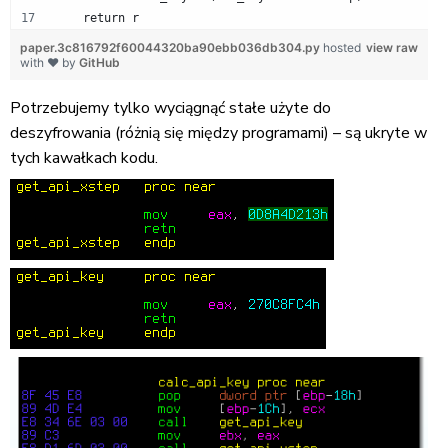
    return r
paper.3c816792f60044320ba90ebb036db304.py
hosted
view raw
with ❤ by
GitHub
Potrzebujemy tylko wyciągnąć stałe użyte do
deszyfrowania (różnią się między programami) – są ukryte w
tych kawałkach kodu.