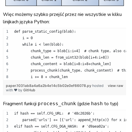
Więc możemy szybko przejść przez nie wszystkie w kilku
linijkach języka Python:
def parse_static_config(blob):
    i = 0
    while i < len(blob):
        chunk_type = blob[i:i+4]  # chunk type, also call
        chunk_len = from_uint32(blob[i+4:i+8])
        chunk_content = blob[i+8:i+8+chunk_len]
        process_chunk(chunk_type, chunk_content)  # this 
        i += 8 + chunk_len
paper.1031ab8a4a6a2b4e14c5b02e0ef66078.py
hosted
view raw
with ❤ by
GitHub
Fragment funkcji
(gdzie
to typ)
process_chunk
hash
if hash == self.CFG_URL:  # '48c2026b':
    parsed['urls'] += [{'url': append_http(x)} for x in f
elif hash == self.CFG_DGA_HASH:  # 'd9aea02a':