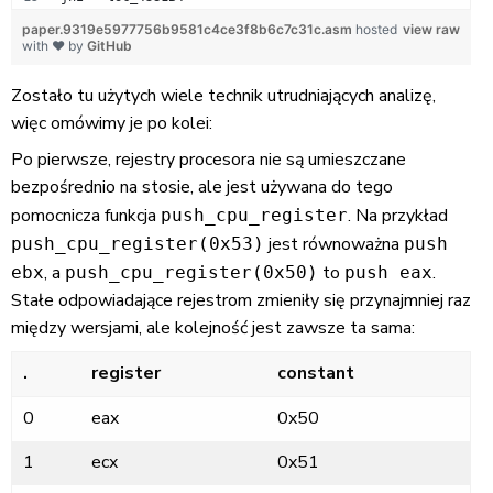
paper.9319e5977756b9581c4ce3f8b6c7c31c.asm
hosted
view raw
with ❤ by
GitHub
Zostało tu użytych wiele technik utrudniających analizę,
więc omówimy je po kolei:
Po pierwsze, rejestry procesora nie są umieszczane
bezpośrednio na stosie, ale jest używana do tego
pomocnicza funkcja
. Na przykład
push_cpu_register
jest równoważna
push_cpu_register(0x53)
push
, a
to
.
ebx
push_cpu_register(0x50)
push eax
Stałe odpowiadające rejestrom zmieniły się przynajmniej raz
między wersjami, ale kolejność jest zawsze ta sama:
.
register
constant
0
eax
0x50
1
ecx
0x51