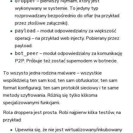
– pierwszy Nymaim, który jest
dropper
wykonywany w systemie. To jedyny typ
rozprowadzany bezpośrednio do ofiar (na przykład
przez złośliwe załączniki).
– moduł odpowiedzialny za większość
payload
operacji – na przykład web injecty. Pobierany przez
payload.
– moduł odpowiedzialny za komunikację
bot_peer
P2P. Próbuje też zostać supernodem w botnecie.
To wszysto jedna rodzina malware – wszystkie
współdzielą ten sam kod, ten sam obfuskator, ten sam
format konfiguracji, ten sam protokół sieciowy i te same
metody szyfrowania. Różnią się tylko kilkoma
specjalizowanymi funkcjami.
Rola droppera jest prosta. Robi najpierw kilka testów, na
przykład:
Upewnia się, że nie jest wirtualizowany/inkubowany