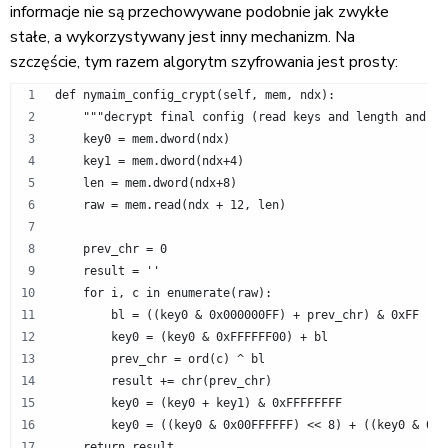
informacje nie są przechowywane podobnie jak zwykłe
stałe, a wykorzystywany jest inny mechanizm. Na
szczęście, tym razem algorytm szyfrowania jest prosty:
def nymaim_config_crypt(self, mem, ndx):
    """decrypt final config (read keys and length and de
    key0 = mem.dword(ndx)
    key1 = mem.dword(ndx+4)
    len = mem.dword(ndx+8)
    raw = mem.read(ndx + 12, len)
    prev_chr = 0
    result = ''
    for i, c in enumerate(raw):
        bl = ((key0 & 0x000000FF) + prev_chr) & 0xFF
        key0 = (key0 & 0xFFFFFF00) + bl
        prev_chr = ord(c) ^ bl
        result += chr(prev_chr)
        key0 = (key0 + key1) & 0xFFFFFFFF
        key0 = ((key0 & 0x00FFFFFF) << 8) + ((key0 & 0xF
    return result