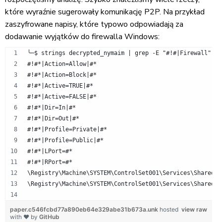
które wyraźnie sugerowały komunikację P2P. Na przykład
zaszyfrowane napisy, które typowo odpowiadają za
dodawanie wyjątków do firewalla Windows:
╰─$ strings decrypted_nymaim | grep -E "#!#|Firewall"
#!#*|Action=Allow|#*
#!#*|Action=Block|#*
#!#*|Active=TRUE|#*
#!#*|Active=FALSE|#*
#!#*|Dir=In|#*
#!#*|Dir=Out|#*
#!#*|Profile=Private|#*
#!#*|Profile=Public|#*
#!#*|LPort=#*
#!#*|RPort=#*
\Registry\Machine\SYSTEM\ControlSet001\Services\SharedAc
\Registry\Machine\SYSTEM\ControlSet001\Services\SharedAc
paper.c546fcbd77a890eb64e329abe31b673a.unk
hosted
view raw
with ❤ by
GitHub