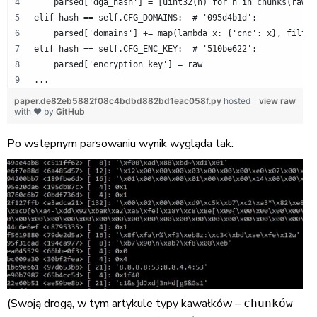
    parsed['dga_hash'] = [uint32(h) for h in chunks(raw, 
elif hash == self.CFG_DOMAINS:  # '095d4b1d':
    parsed['domains'] += map(lambda x: {'cnc': x}, filter
elif hash == self.CFG_ENC_KEY:  # '510be622':
    parsed['encryption_key'] = raw
...
paper.de82eb5882f08c4bdbd882bd1eac058f.py
hosted
view raw
with ❤ by
GitHub
Po wstępnym parsowaniu wynik wygląda tak:
(Swoją drogą, w tym artykule typy kawałków –
chunków