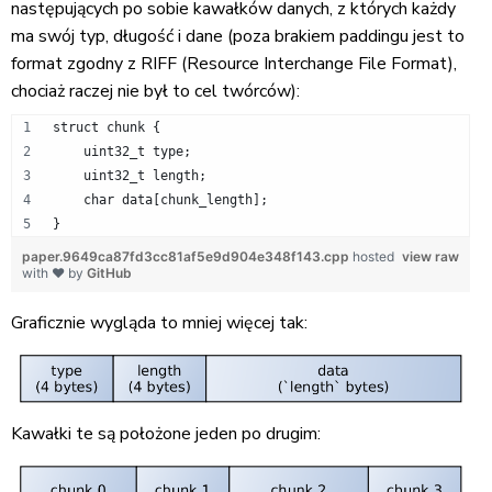
następujących po sobie kawałków danych, z których każdy
ma swój typ, długość i dane (poza brakiem paddingu jest to
format zgodny z RIFF (Resource Interchange File Format),
chociaż raczej nie był to cel twórców):
struct chunk {
    uint32_t type;
    uint32_t length;
    char data[chunk_length];
}
paper.9649ca87fd3cc81af5e9d904e348f143.cpp
hosted
view raw
with ❤ by
GitHub
Graficznie wygląda to mniej więcej tak:
Kawałki te są położone jeden po drugim: