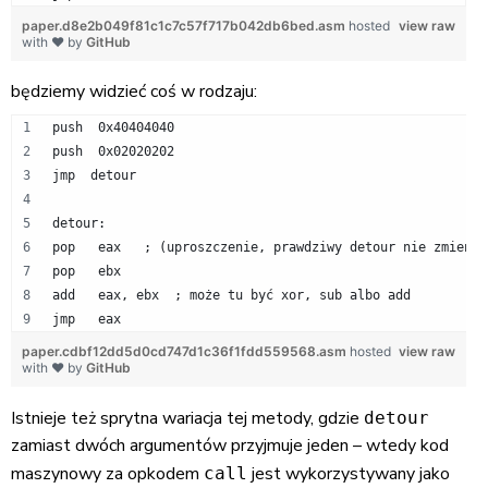
paper.d8e2b049f81c1c7c57f717b042db6bed.asm
hosted
view raw
with ❤ by
GitHub
będziemy widzieć coś w rodzaju:
push  0x40404040
push  0x02020202
jmp  detour
detour:
pop   eax   ; (uproszczenie, prawdziwy detour nie zmienia
pop   ebx
add   eax, ebx  ; może tu być xor, sub albo add
jmp   eax
paper.cdbf12dd5d0cd747d1c36f1fdd559568.asm
hosted
view raw
with ❤ by
GitHub
Istnieje też sprytna wariacja tej metody, gdzie
detour
zamiast dwóch argumentów przyjmuje jeden – wtedy kod
maszynowy za opkodem
jest wykorzystywany jako
call