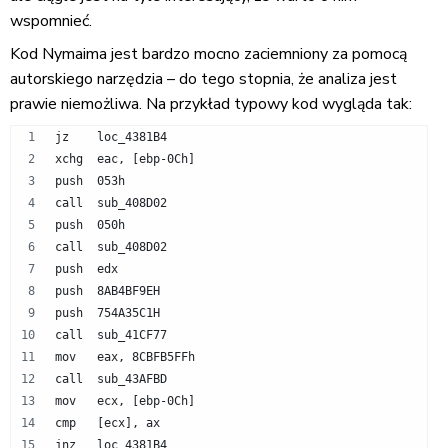
wspomnieć.
Kod Nymaima jest bardzo mocno zaciemniony za pomocą
autorskiego narzędzia – do tego stopnia, że analiza jest
prawie niemożliwa. Na przykład typowy kod wygląda tak:
jz    loc_4381B4
xchg  eac, [ebp-0Ch]
push  053h
call  sub_408D02
push  050h
call  sub_408D02
push  edx
push  8AB4BF9EH
push  754A35C1H
call  sub_41CF77
mov   eax, 8CBFB5FFh
call  sub_43AFBD
mov   ecx, [ebp-0Ch]
cmp   [ecx], ax
jnz   loc_4381B4