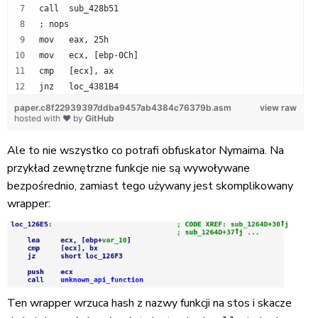
call  sub_428b51
; nops
mov   eax, 25h
mov   ecx, [ebp-0Ch]
cmp   [ecx], ax
jnz   loc_4381B4
paper.c8f22939397ddba9457ab4384c76379b.asm
view raw
hosted with ❤ by
GitHub
Ale to nie wszystko co potrafi obfuskator Nymaima. Na
przykład zewnętrzne funkcje nie są wywoływane
bezpośrednio, zamiast tego używany jest skomplikowany
wrapper:
Ten wrapper wrzuca hash z nazwy funkcji na stos i skacze