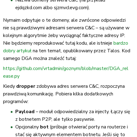
Nazwa domeny serwera C&C (na przykład
ejdqzkd.com albo sjzmvclevg.com).
Nymaim odpytuje o te domeny, ale zwrócone odpowiedzi
nie są prawdziwymi adresami serwera C&C – są używane w
kolejnym algorytmie żeby wyciągnąć faktyczne adresy IP.
Nie będziemy reprodukować tutaj kodu, ale istnieje
bardzo
dobry artykuł
na ten temat, opublikowany przez Talos. Kod
samego DGA można znaleźć tutaj:
https://github.com/vrtadmin/goznym/blob/master/DGA_rel
ease.py
Kiedy
dropper
zdobywa adres serwera C&C, rozpoczyna
prawdziwą komunikację. Pobiera kilka dodatkowych
programów:
Payload
– moduł odpowiedzialny za injecty. Łączy się
z botnetem P2P, ale tylko pasywnie.
Opcjonalny
bot
(próbuje otwierać porty na routerze i
stać się aktywnym elementem botnetu. Jeśli się to