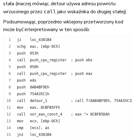
stała (inaczej mówiąc, detour używa adresu powrotu
wrzuconego przez
jako wskaźnika do drugiej stałej).
call
Podsumowując, poprzednio wklejony przetworzony kod
może być interpretowany w ten sposób:
jz    loc_4381B4
xchg  eac, [ebp-0Ch]
push  053h
call  push_cpu_register  ; push ebx
push  050h
call  push_cpu_register  ; push eax
push  edx
push  8AB4BF9Eh
push  754A35C1h
call  detour_1           ; call f(8AB4BF9Eh, 754A35C1h)
mov   eax, 8CBFB5FFh
call  xor_eax_const_4    ; eax ^= 8CBFB5DAh
mov   ecx, [ebp-0Ch]
cmp   [ecx], ax
jnz   loc_4381B4