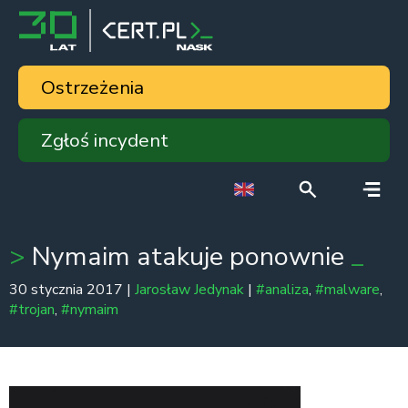
Ostrzeżenia
Zgłoś incydent
Nymaim atakuje ponownie
30 stycznia 2017 |
Jarosław Jedynak
|
#analiza
,
#malware
,
#trojan
,
#nymaim