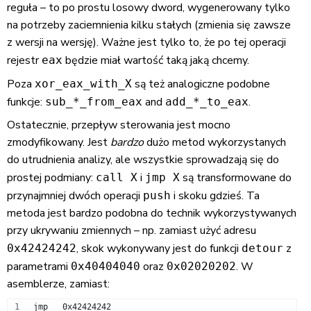
reguła – to po prostu losowy dword, wygenerowany tylko
na potrzeby zaciemnienia kilku stałych (zmienia się zawsze
z wersji na wersję). Ważne jest tylko to, że po tej operacji
rejestr
będzie miał wartość taką jaką chcemy.
eax
Poza
są też analogiczne podobne
xor_eax_with_X
funkcje:
and
.
sub_*_from_eax
add_*_to_eax
Ostatecznie, przepływ sterowania jest mocno
zmodyfikowany. Jest
bardzo
dużo metod wykorzystanych
do utrudnienia analizy, ale wszystkie sprowadzają się do
prostej podmiany:
i
są transformowane do
call X
jmp X
przynajmniej dwóch operacji
i skoku gdzieś. Ta
push
metoda jest bardzo podobna do technik wykorzystywanych
przy ukrywaniu zmiennych – np. zamiast użyć adresu
, skok wykonywany jest do funkcji
z
0x42424242
detour
parametrami
oraz
. W
0x40404040
0x02020202
asemblerze, zamiast:
jmp   0x42424242