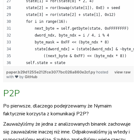
    state[1] = ror(state[0] * 2, 4)
    state[2] = ror(bswap(state[1]), 0xE) + seed
    state[3] = ror(state[2] + state[1], 0x12)
    for i in range(16):
        next_byte = self.getbyte(state, 0xFFFFFFFF)
        dword_ndx, byte_ndx = i / 4, i % 4
        byte_mask = 0xFF << (byte_ndx * 8)
        state[dword_ndx] = (state[dword_ndx] & ~byte_mas
            ((next_byte & 0xFF) << (byte_ndx * 8))
    self.state = state
paper.b29d1255e212fce3077bc026a860e2cf.py
hosted
view raw
with ❤ by
GitHub
P2P
Po pierwsze, dlaczego podejrzewamy że Nymaim
faktycznie korzysta z komunikacji P2P?
Zauważyliśmy że jedna z analizowanych binarek zachowuje
się zauważalnie inaczej niż inne. Odpakowaliśmy ją wtedy i
rozpoczęliśmy analizę. Szybko znaleźliśmy wiele rzeczy,