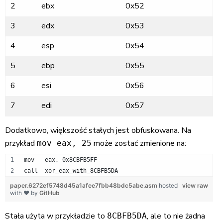
2
ebx
0x52
3
edx
0x53
4
esp
0x54
5
ebp
0x55
6
esi
0x56
7
edi
0x57
Dodatkowo, większość stałych jest obfuskowana. Na
przykład
może zostać zmienione na:
mov eax, 25
mov   eax, 0x8CBFB5FF
call  xor_eax_with_8CBFB5DA
paper.6272ef5748d45a1afee7fbb48bdc5abe.asm
hosted
view raw
with ❤ by
GitHub
Stała użyta w przykładzie to
, ale to nie żadna
8CBFB5DA