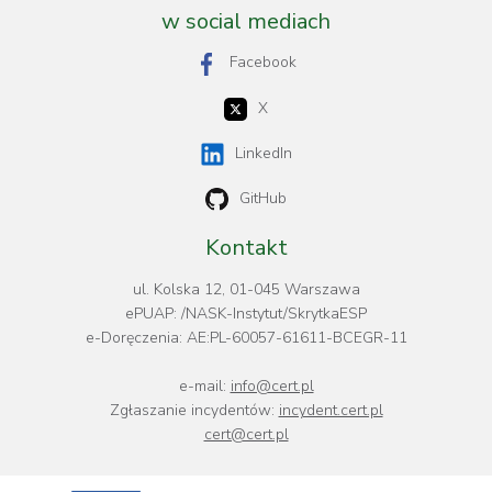
w social mediach
Facebook
X
LinkedIn
GitHub
Kontakt
ul. Kolska 12, 01-045 Warszawa
ePUAP: /NASK-Instytut/SkrytkaESP
e-Doręczenia: AE:PL-60057-61611-BCEGR-11
e-mail:
info@cert.pl
Zgłaszanie incydentów:
incydent.cert.pl
cert@cert.pl