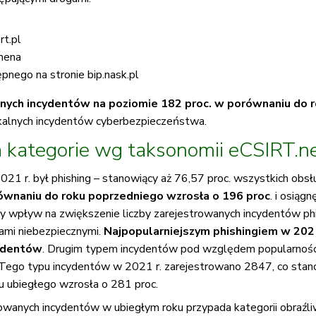
rt.pl
omena
ępnego na stronie bip.nask.pl
nych incydentów na poziomie 182 proc. w porównaniu do 
kalnych incydentów cyberbezpieczeństwa.
a kategorie wg taksonomii eCSIRT.n
21 r. był phishing – stanowiący aż 76,57 proc. wszystkich obs
równaniu do roku poprzedniego wzrosła o 196 proc
. i osią
ny wpływ na zwiększenie liczby zarejestrowanych incydentów 
nami niebezpiecznymi.
Najpopularniejszym phishingiem w 2021
ydentów
. Drugim typem incydentów pod względem popularności
Tego typu incydentów w 2021 r. zarejestrowano 2847, co stano
u ubiegłego wzrosła o 281 proc.
rowanych incydentów w ubiegłym roku przypada kategorii obraźliw