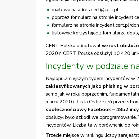
mailowo na adres
cert@cert.pl
,
poprzez formularz na stronie incydent.ce
formularz na stronie incydent.cert.pl/d
listownie korzystając z formularza dost
CERT Polska odnotował
wzrost obsłużo
2020 r. CERT Polska obsłużył 10 420 uni
Incydenty w podziale n
Najpopularniejszym typem incydentów w 20
zaklasyfikowanych jako phishing w po
samo jak w roku poprzednim, fundamental
marcu 2020 r. Lista Ostrzeżeń przed stro
społecznościowy Facebook
–
4852 inc
obsłużył było szkodliwe oprogramowanie. 
incydentów. Liczba ta w porównaniu do rok
Trzecie miejsce w rankingu liczby zarejest