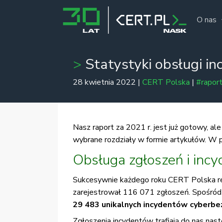
O nas
Statystyki obsługi i
28 kwietnia 2022 |
CERT Polska
|
#rapor
Nasz raport za 2021 r. jest już gotowy, al
wybrane rozdziały w formie artykułów. W p
Obsługa zgłoszeń i inc
Sukcesywnie każdego roku CERT Polska re
zarejestrował 116 071 zgłoszeń. Spośród 
29 483 unikalnych incydentów cyberb
Zgłoszenia incydentów trafiają do nas nast