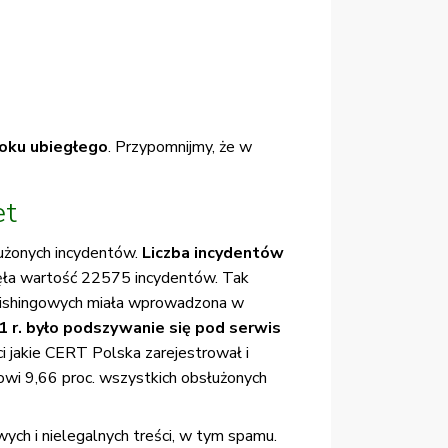
roku ubiegłego
. Przypomnijmy, że w
et
łużonych incydentów.
Liczba incydentów
gnęła wartość 22575 incydentów. Tak
phishingowych miała wprowadzona w
 r. było podszywanie się pod serwis
 jakie CERT Polska zarejestrował i
wi 9,66 proc. wszystkich obsłużonych
ych i nielegalnych treści, w tym spamu.