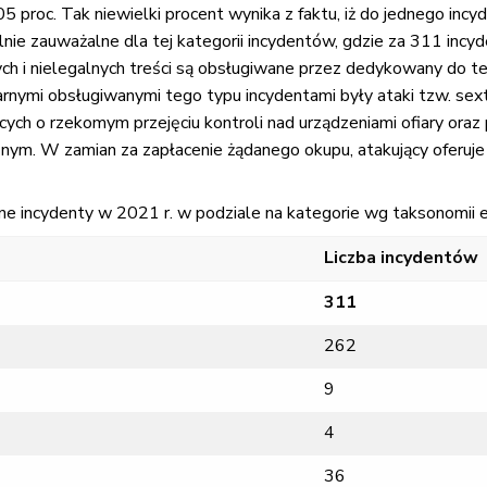
 proc. Tak niewielki procent wynika z faktu, iż do jednego in
ólnie zauważalne dla tej kategorii incydentów, gdzie za 311 i
ch i nielegalnych treści są obsługiwane przez dedykowany do te
arnymi obsługiwanymi tego typu incydentami były ataki tzw. se
cych o rzekomym przejęciu kontroli nad urządzeniami ofiary ora
cznym. W zamian za zapłacenie żądanego okupu, atakujący oferu
ne incydenty w 2021 r. w podziale na kategorie wg taksonomii 
Liczba incydentów
311
262
9
4
36