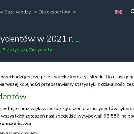
Baza wiedzy
Dla ekspertów
ncydentów w 2021 r.
t
,
#statystyki
,
#incydenty
e przechodzi jeszcze przez ścieżkę korekty i składu. Do czasu j
ierwszej kolejności przedstawiamy statystyki z działalności z
ydentów
jestruje coraz większą liczbę zgłoszeń oraz incydentów cybe
wszystkich zgłoszeń nasi specjaliści wytypowali 65 586, na po
ezpieczeństwa
.
ępującymi drogami: