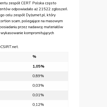
cydentu zespół CERT Polska często
ncydentów odpowiadało aż 21522 zgłoszeń.
go celu zespół Dyżurnet.pl, który
xtortion scam, polegające na masowym
z posiadaniu przez nadawcę materiałów
je wykasowanie kompromitujących
eCSIRT.net.
%
1,05%
0,89%
0,03%
0,01%
0,12%