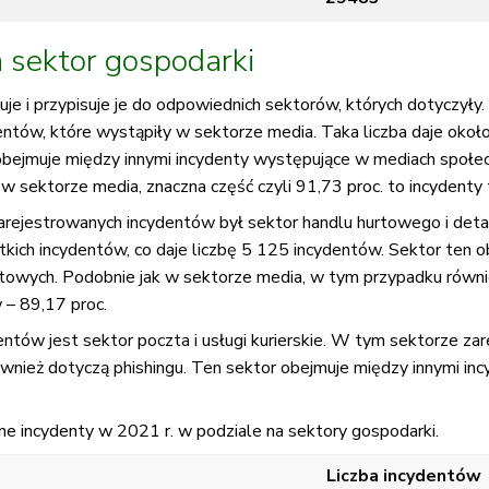
 sektor gospodarki
uje i przypisuje je do odpowiednich sektorów, których dotyczyły
entów, które wystąpiły w sektorze media. Taka liczba daje okoł
bejmuje między innymi incydenty występujące w mediach społecz
 sektorze media, znaczna część czyli 91,73 proc. to incydenty t
rejestrowanych incydentów był sektor handlu hurtowego i det
ich incydentów, co daje liczbę 5 125 incydentów. Sektor ten o
etowych. Podobnie jak w sektorze media, w tym przypadku równi
 – 89,17 proc.
ntów jest sektor poczta i usługi kurierskie. W tym sektorze z
ównież dotyczą phishingu. Ten sektor obejmuje między innymi in
e incydenty w 2021 r. w podziale na sektory gospodarki.
Liczba incydentów