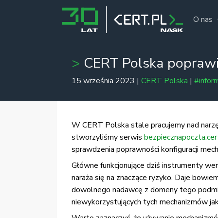
O nas
CERT Polska poprawia
15 września 2023 |
CERT Polska
|
#infor
W CERT Polska stale pracujemy nad narzę
stworzyliśmy serwis
bezpiecznapoczta.cer
sprawdzenia poprawności konfiguracji mec
Główne funkcjonujące dziś instrumenty wer
naraża się na znaczące ryzyko. Daje bowi
dowolnego nadawcę z domeny tego podmiot
niewykorzystujących tych mechanizmów ja