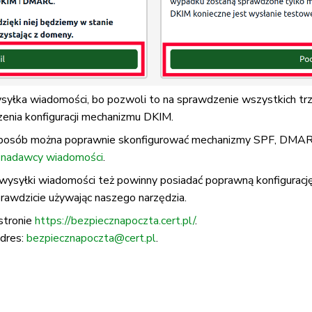
syłka wiadomości, bo pozwoli to na sprawdzenie wszystkich t
enia konfiguracji mechanizmu DKIM.
aki sposób można poprawnie skonfigurować mechanizmy SPF, DMA
i nadawcy wiadomości
.
wysyłki wiadomości też powinny posiadać poprawną konfiguracj
prawdzicie używając naszego narzędzia.
stronie
https://bezpiecznapoczta.cert.pl/
.
adres:
bezpiecznapoczta@cert.pl
.