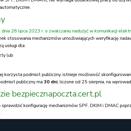
w SPF, DKIM i DMARC nie wymaga dodatkowej pracy od użytkowni
 automatycznie.
ny
 dnia 28 lipca 2023 r. o zwalczaniu nadużyć w komunikacji elektr
ązek stosowania mechanizmów umożliwiających weryfikację nada
 usługi dla:
ty lub
órej korzysta podmiot publiczny, istnieje możliwość skonfiguro
 podmiot publiczny ma
30 dni
, liczone od 25 sierpnia, na wprowad
e bezpiecznapoczta.cert.pl
 sprawdzić konfigurację mechanizmów SPF, DKIM i DMAC poprz
.