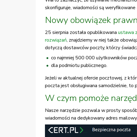
Warto zaznaczyć, że używanie mechanizmó
skonfiguruje, wiadomości są weryfikowane
Nowy obowiązek praw
25 sierpnia została opublikowana
ustawa z
rozwiązań
, znajdziemy w niej także obowi
dotyczą dostawców poczty, którzy świadczą
co najmniej 500 000 użytkowników pocz
dla podmiotu publicznego.
Jeżeli w aktualnej ofercie pocztowej, z kt
poczta jest obsługiwana samodzielnie, to
W czym pomoże narzędzi
Nasze narzędzie pozwala w prosty sposób
wiadomości na dedykowany adres mailowy