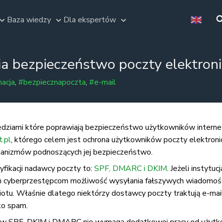
Baza wiedzy
Dla ekspertów
 bezpieczeństwo poczty elektroni
macja
,
#bezpiecznapoczta
,
#e-mail
dziami które poprawiają bezpieczeństwo użytkowników interne
t.pl
, którego celem jest ochrona użytkowników poczty elektronic
hanizmów podnoszących jej bezpieczeństwo.
yfikacji nadawcy poczty to:
SPF, DMARC i DKIM
. Jeżeli instytu
em cyberprzestępcom możliwość wysyłania fałszywych wiadomośc
u. Właśnie dlatego niektórzy dostawcy poczty traktują e-ma
ko spam.