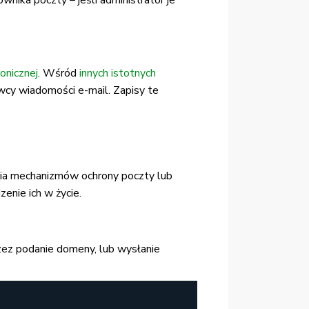
ka poczty – jeśli administrator je
onicznej
. Wśród
innych istotnych
wcy wiadomości e-mail. Zapisy te
wania mechanizmów ochrony poczty lub
zenie ich w życie.
ez podanie domeny, lub wysłanie