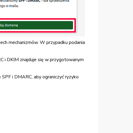
rzech mechanizmów. W przypadku podania
RC i DKIM znajduje się w przygotowanym
ę SPF i DMARC, aby ograniczyć ryzyko