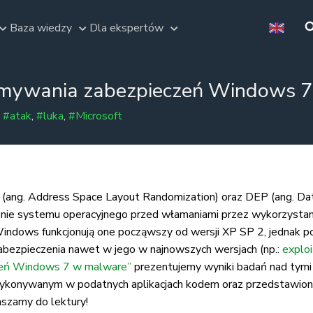
Baza wiedzy
Dla ekspertów
amywania zabezpieczeń Windows 
,
#atak
,
#luka
,
#Microsoft
(ang. Address Space Layout Randomization) oraz DEP (ang. Data
enie systemu operacyjnego przed włamaniami przez wykorzyst
dows funkcjonują one począwszy od wersji XP SP 2, jednak pod
zabezpieczenia nawet w jego w najnowszych wersjach (np.:
explo
zeń Windows 7 w malware”
prezentujemy wyniki badań nad tym
 wykonywanym w podatnych aplikacjach kodem oraz przedstawion
aszamy do lektury!