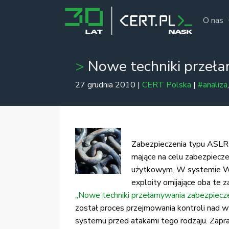
O nas
Nowe techniki przeł
27 grudnia 2010 |
CERT Polska
|
#analiza
Zabezpieczenia typu ASLR 
mające na celu zabezpiecz
użytkowym. W systemie Win
exploity omijające oba te 
„Nowe techniki przełamywania zabezpiec
został proces przejmowania kontroli nad
systemu przed atakami tego rodzaju. Zapr