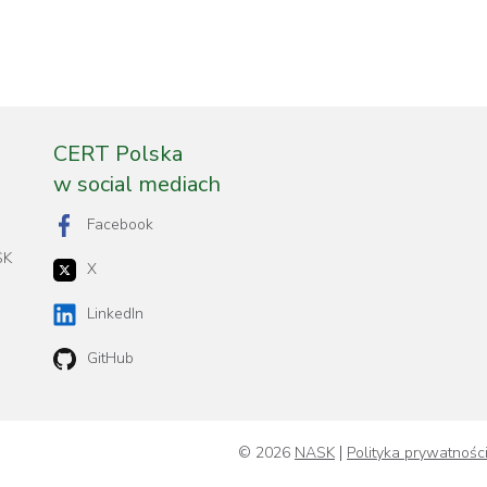
CERT Polska
w social mediach
Facebook
SK
X
LinkedIn
GitHub
© 2026
NASK
Polityka prywatnośc