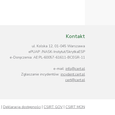
Kontakt
ul. Kolska 12, 01-045 Warszawa
ePUAP: /NASK-Instytut/SkrytkaESP
e-Doręczenia: AE:PL-60057-61611-BCEGR-11
e-mail:
info@cert.pl
Zgłaszanie incydentów:
incydent.cert.pl
cert@cert.pl
i
Deklaracja dostępności
CSIRT GOV
CSIRT MON