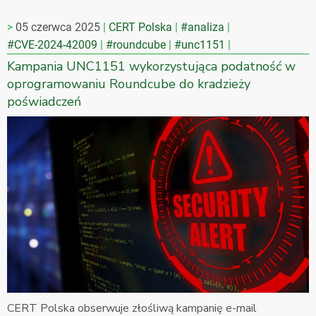
05 czerwca 2025
CERT Polska
#analiza
#CVE-2024-42009
#roundcube
#unc1151
Kampania UNC1151 wykorzystująca podatność w
oprogramowaniu Roundcube do kradzieży
poświadczeń
CERT Polska obserwuje złośliwą kampanię e-mail