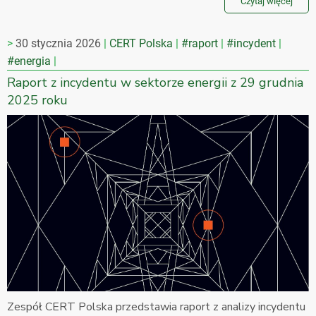
Czytaj więcej
30 stycznia 2026
CERT Polska
#raport
#incydent
#energia
Raport z incydentu w sektorze energii z 29 grudnia
2025 roku
Zespół CERT Polska przedstawia raport z analizy incydentu