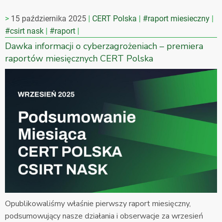
15 października 2025
CERT Polska
#raport miesieczny
#csirt nask
#raport
Dawka informacji o cyberzagrożeniach – premiera
raportów miesięcznych CERT Polska
Opublikowaliśmy właśnie pierwszy raport miesięczny,
podsumowujący nasze działania i obserwacje za wrzesień