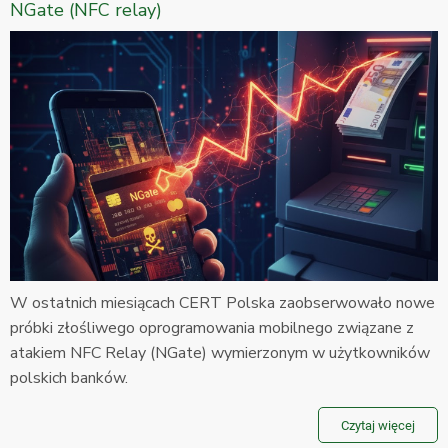
NGate (NFC relay)
W ostatnich miesiącach CERT Polska zaobserwowało nowe
próbki złośliwego oprogramowania mobilnego związane z
atakiem NFC Relay (NGate) wymierzonym w użytkowników
polskich banków.
Czytaj więcej