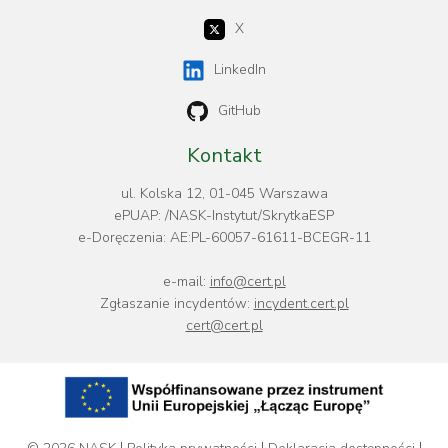
X
LinkedIn
GitHub
Kontakt
ul. Kolska 12, 01-045 Warszawa
ePUAP: /NASK-Instytut/SkrytkaESP
e-Doręczenia: AE:PL-60057-61611-BCEGR-11
e-mail:
info@cert.pl
Zgłaszanie incydentów:
incydent.cert.pl
cert@cert.pl