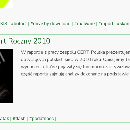
KIS
#botnet
#drive-by download
#malware
#raport
#skan
ort Roczny 2010
W raporcie z pracy zespołu CERT Polska prezentuje
dotyczących polskich sieci w 2010 roku. Opisujemy t
wydarzenia, które pojawiły się lub mocno zaktywizow
część raportu zajmują analizy dokonane na podstawie
atak
#flash
#podatność