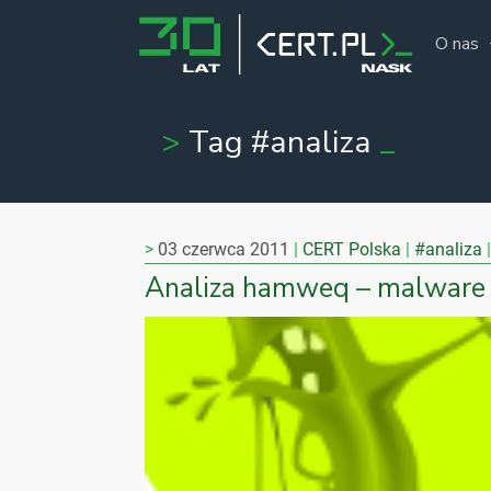
O nas
Tag #analiza
03 czerwca 2011
CERT Polska
#analiza
Analiza hamweq – malware