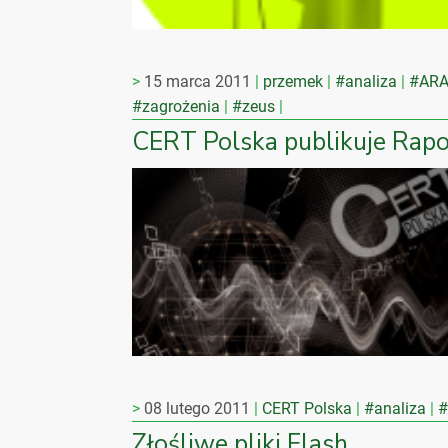
15 marca 2011
przemek
#analiza
#ARA
#zagrożenia
#zeus
CERT Polska publikuje Rap
08 lutego 2011
CERT Polska
#analiza
#
Złośliwe pliki Flash