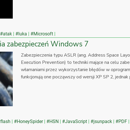
#atak
#luka
#Microsoft
ia zabezpieczeń Windows 7
Zabezpieczenia typu ASLR (ang. Address Space Layo
Execution Prevention) to techniki mające na celu za
włamaniami przez wykorzystanie błędów w oprogr
funkcjonują one począwszy od wersji XP SP 2, jednak 
flash
#HoneySpider
#HSN
#JavaScript
#jsunpack
#PDF