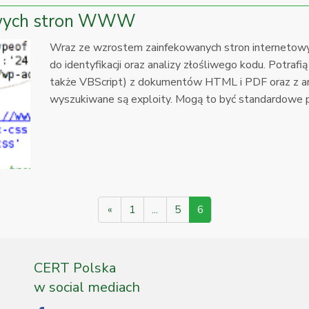
liwych stron WWW
Wraz ze wzrostem zainfekowanych stron internetowyc
do identyfikacji oraz analizy złośliwego kodu. Potraf
także VBScript) z dokumentów HTML i PDF oraz z ani
wyszukiwane są exploity. Mogą to być standardowe pr
«
1
...
5
6
CERT Polska
w social mediach