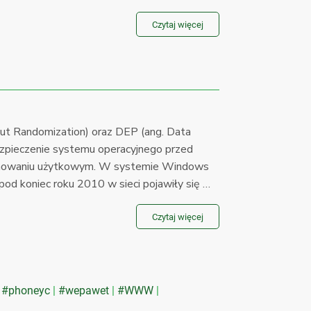
Czytaj więcej
ut Randomization) oraz DEP (ang. Data
bezpieczenie systemu operacyjnego przed
amowaniu użytkowym. W systemie Windows
pod koniec roku 2010 w sieci pojawiły się …
Czytaj więcej
#phoneyc
#wepawet
#WWW