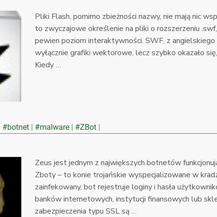
Pliki Flash, pomimo zbieżności nazwy, nie mają nic w
to zwyczajowe określenie na pliki o rozszerzeniu .sw
pewien poziom interaktywności. SWF, z angielskiego
wyłącznie grafiki wektorowe, lecz szybko okazało się
Kiedy …
#botnet
#malware
#ZBot
Zeus jest jednym z największych botnetów funkcjonuj
Zboty – to konie trojańskie wyspecjalizowane w kradz
zainfekowany, bot rejestruje loginy i hasła użytkown
banków internetowych, instytucji finansowych lub sk
zabezpieczenia typu SSL są …