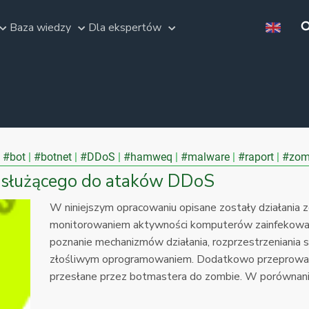
Baza wiedzy
Dla ekspertów
#bot
#botnet
#DDoS
#hamweq
#malware
#raport
#zom
 służącego do ataków DDoS
W niniejszym opracowaniu opisane zostały działania 
monitorowaniem aktywności komputerów zainfekowa
poznanie mechanizmów działania, rozprzestrzeniania
złośliwym oprogramowaniem. Dodatkowo przeprowadz
przesłane przez botmastera do zombie. W porównani