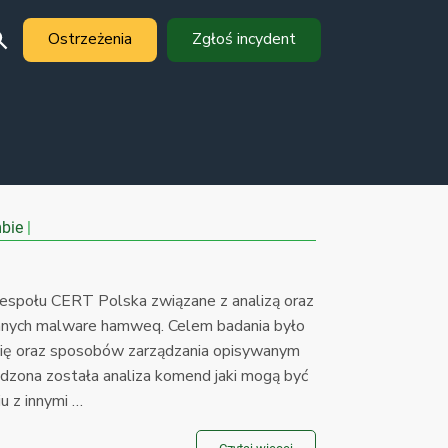
Ostrzeżenia
Zgłoś incydent
bie
zespołu CERT Polska związane z analizą oraz
nych malware hamweq. Celem badania było
 się oraz sposobów zarządzania opisywanym
ona została analiza komend jaki mogą być
u z innymi …