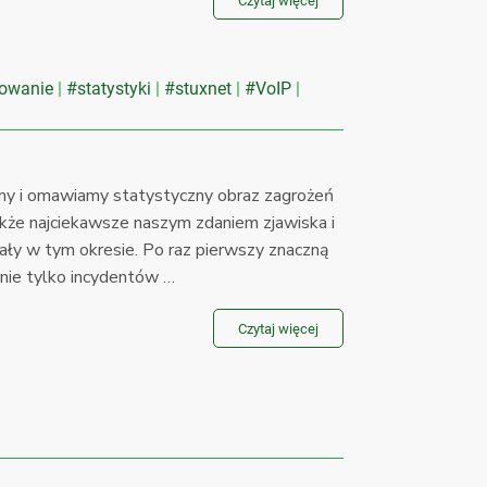
Czytaj więcej
owanie
#statystyki
#stuxnet
#VoIP
my i omawiamy statystyczny obraz zagrożeń
akże najciekawsze naszym zdaniem zjawiska i
ały w tym okresie. Po raz pierwszy znaczną
 nie tylko incydentów …
Czytaj więcej